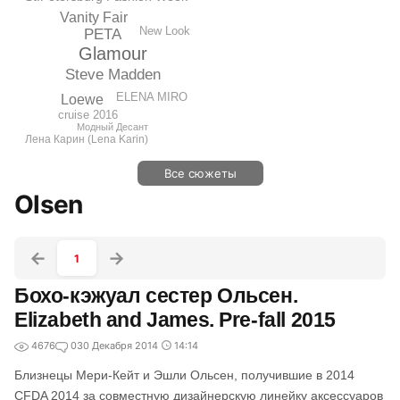
Vanity Fair
New Look
PETA
Glamour
Steve Madden
ELENA MIRO
Loewe
cruise 2016
Модный Десант
Лена Карин (Lena Karin)
Все сюжеты
Olsen
1
Бохо-кэжуал сестер Ольсен.
Elizabeth and James. Pre-fall 2015
4676
0
30 Декабря 2014
14:14
Близнецы Мери-Кейт и Эшли Ольсен, получившие в 2014
CFDA 2014 за совместную дизайнерскую линейку аксессуаров