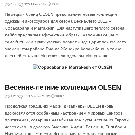
4780
0
23 Мая 2012
11:10
Немецкий бренд OLSEN представляет новые коллекции
одежды и аксессуаров для сезона Весна-Лето 2012 –
Copacabana и Marrakesh. Для наступившего теплого сезона
лейбл предлагает эффектные образы, напоминающие о
самобытных и ярких уголках планеты, где царит вечное лето –
знаменитом районе Рио-де-Жанейро Копакабана, а также
древней столицы Марокко - загадочном Марракеше.
Весенне-летние коллекции OLSEN
4192
0
06 Марта 2012
16:07
Продолжая традицию марки, дизайнеры OLSEN вновь
вдохновляются особенным настроением мировых центров
притяжения, совершая незабываемое путешествие из Европы
через океан в далекую Америку. Фиджи, Венеция, Бильбао и
Нью Хэмптон – эти самобытные места стали основными