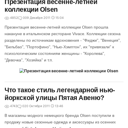
Презентация весенне-летней
коллекции Olsen
4852
0
09 Декабря 2011
15:04
Презентация весенне-летней коллекции Olsen прошла
накануне в итальянском ресторане Vivace. Коллекции сезона
разделены по источникам вдохновения - "Фиджи", "Венеция",
"Бильбао", "Портофино", "Нью-Хэмптон", их "привязали" к
психологическим состояниям женщины - "Королева",
"Девочка", "Хозяйка" и т.п.
Что такое стиль легендарной нью-
йоркской улицы Пятая Авеню?
4743
0
20 Октября 2011
13:46
В магазины модного немецкого бренда Olsen поступили в
продажу новые сезонные одежда и аксессуары из осенних