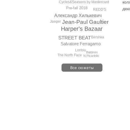
кол
Cycles&Seasons by Mastercard
Pre-fall 2018
дек
REDD'S
Александр Хилькевич
Jean-Paul Gaultier
Jaeger
Harper's Bazaar
Bershka
STREET BEAT
Salvatore Ferragamo
Loriblu
Baldinini
The North Face
N.Picariello
Все сюжеты