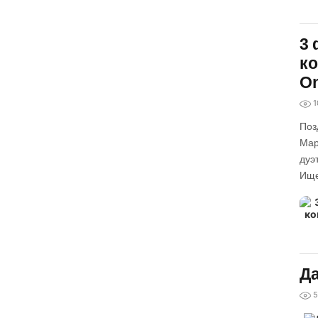
3 
ко
On
1
Поз
Мар
дуэ
Ище
Да
5