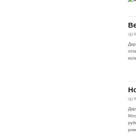
Ве
6
Дар
отл
кол
Но
9
Дар
Мос
руб
ром