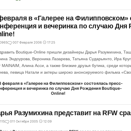
февраля в «Галерее на Филипповском» 
нференция и вечеринка по случаю Дня 
line!
0965
0
07 Февраля 2006
17:25
дравить Boutique-Online пришли дизайнеры Дарья Разумихина, Таш
ина Эндоурова, Вероника Лазарева, Татьяна Сударьянто, Ира Кру
т MAINAIM, Алина Асси, а также близкие друзья бутика, среди кото
ева, певица Натали и актеры широко анонсируемого фильма «Сво
рья Разумихина представит на RFW сра
115
0
11 Октября 2005
12:09