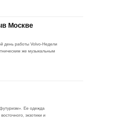
ыв Москве
ой день работы Volvo-Недели
 этническим же музыкальным
офутуризм». Ее одежда
восточного, экзотики и