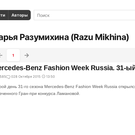
сти
Авторы
арья Разумихина (Razu Mikhina)
1
rcedes-Benz Fashion Week Russia. 31-ый
585
0
28 Октября 2015
13:50
рой день 31-го сезона Mercedes-Benz Fashion Week Russia открылся
еченного Гран-при конкурса Ламановой.