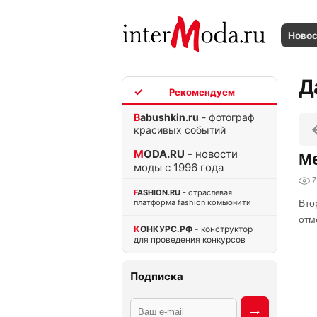
Ново
Д
TOP
Babushkin.ru
- фотограф
красивых событий
MODA.RU
- новости
Me
моды с 1996 года
7
FASHION.RU
- отраслевая
платформа fashion комьюнити
Вто
отм
КОНКУРС.РФ
- конструктор
для проведения конкурсов
Подписка