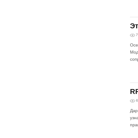
Эт
7
Осе
Мод
соп
R
6
Дар
узн
пра