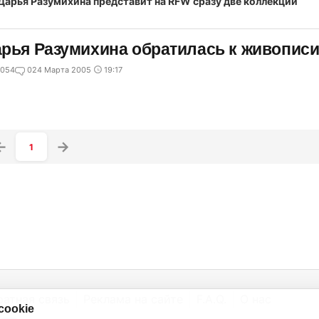
рья Разумихина обратилась к живописи
054
0
24 Марта 2005
19:17
1
ратная связь
Реклама на сайте
F.A.Q.
О нас
cookie