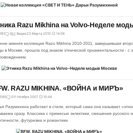
ника Razu Mikhina на Volvo-Неделе мод
181
0
Видео
23 Марта 2010
14:06
нне-зимняя коллекция Razu Mikhina 2010-2011, завершившая втор
ы в Москве, прошла под знаком этнической орнаментальности - с
ровождением.
FW. RAZU MIKHINA. «ВОЙНА и МИРЪ»
590
0
11 Ноября 2007
10:44
ья Разумихина работает в стиле, который сама она называет «этн
аваема сразу. Классика с примесью эклектики, смешение русского и 
ктичности, футуризма и романтики.