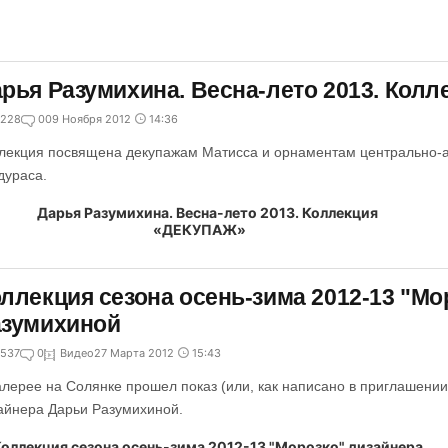
рья Разумихина. Весна-лето 2013. Кол
228
0
09 Ноября 2012
14:36
лекция посвящена декупажам Матисса и орнаментам центрально-
дураса.
ллекция сезона осень-зима 2012-13 "Мо
азумихиной
537
0
Видео
27 Марта 2012
15:43
алерее на Солянке прошел показ (или, как написано в приглашении
айнера Дарьи Разумихиной.