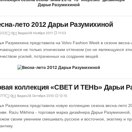
сна-лето 2012 Дарьи Разумихиной
222
0
Видео
09 Ноября 2011
11:53
ья Разумихина представила на Volvo Fashion Week в сезоне весна-
ичающуюся не только этническим оттенком (но не являющуюся этни
ичеством усилий, потраченных на создание вещей.
вая коллекция «СВЕТ И ТЕНЬ» Дарьи Р
777
0
Видео
28 Октября 2010
12:15
ья Разумихина представила новую коллекцию сезона весна-лето 20
кве. Razu Mikhina - торговая марка дизайнера Дарьи Разумихиной, 
ежом своим умением смешивать русское и восточное, экзотику и пр
антику.