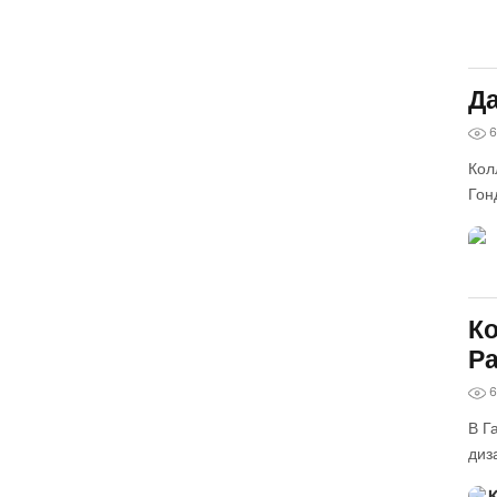
Да
6
Кол
Гон
Ко
Р
6
В Г
диз