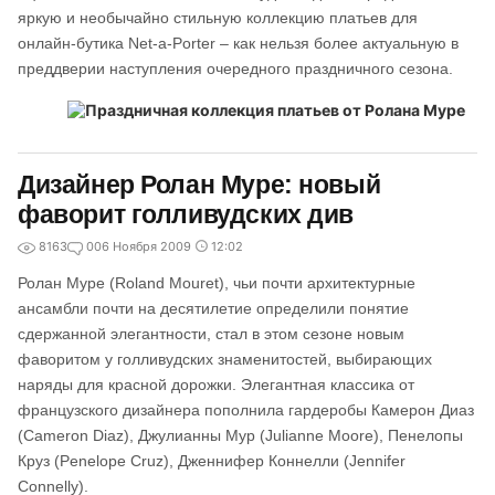
яркую и необычайно стильную коллекцию платьев для
онлайн-бутика Net-a-Porter – как нельзя более актуальную в
преддверии наступления очередного праздничного сезона.
Дизайнер Ролан Муре: новый
фаворит голливудских див
8163
0
06 Ноября 2009
12:02
Ролан Муре (Roland Mouret), чьи почти архитектурные
ансамбли почти на десятилетие определили понятие
сдержанной элегантности, стал в этом сезоне новым
фаворитом у голливудских знаменитостей, выбирающих
наряды для красной дорожки. Элегантная классика от
французского дизайнера пополнила гардеробы Камерон Диаз
(Cameron Diaz), Джулианны Мур (Julianne Moore), Пенелопы
Круз (Penеlope Cruz), Дженнифер Коннелли (Jennifer
Connelly).