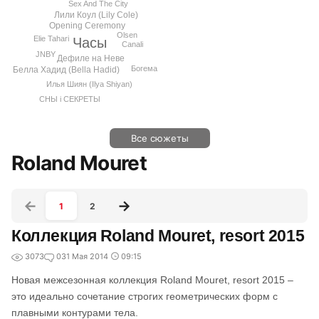
Sex And The City
Лили Коул (Lily Cole)
Opening Ceremony
Olsen
Elie Tahari
Часы
Canali
JNBY
Дефиле на Неве
Богема
Белла Хадид (Bella Hadid)
Илья Шиян (Ilya Shiyan)
СНЫ i СЕКРЕТЫ
Все сюжеты
Roland Mouret
1
2
Коллекция Roland Mouret, resort 2015
3073
0
31 Мая 2014
09:15
Новая межсезонная коллекция Roland Mouret, resort 2015 –
это идеально сочетание строгих геометрических форм с
плавными контурами тела.