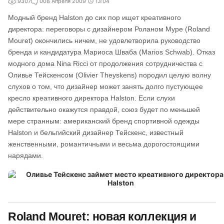
9307
0
08 Апреля 2009
13:04
Модный бренд Halston до сих пор ищет креативного
директора: переговоры с дизайнером Роланом Муре (Roland
Mouret) окончились ничем, не удовлетворила руководство
бренда и кандидатура Мариоса Шваба (Marios Schwab). Отказ
модного дома Nina Ricci от продолжения сотрудничества с
Оливье Тейскенсом (Olivier Theyskens) породил целую волну
слухов о том, что дизайнер может занять долго пустующее
кресло креативного директора Halston. Если слухи
действительно окажутся правдой, союз будет по меньшей
мере странным: американский бренд спортивной одежды
Halston и бельгийский дизайнер Тейскенс, известный
женственными, романтичными и весьма дорогостоящими
нарядами.
Roland Mouret: новая коллекция и