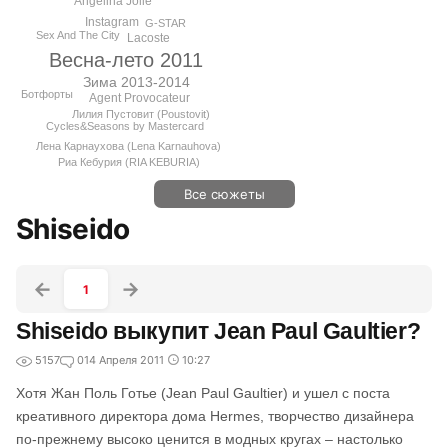
Angelina Jolie
Instagram
G-STAR
Sex And The City
Lacoste
Весна-лето 2011
Зима 2013-2014
Ботфорты
Agent Provocateur
Лилия Пустовит (Poustovit)
Cycles&Seasons by Mastercard
Лена Карнаухова (Lena Karnauhova)
Риа Кебурия (RIA KEBURIA)
Все сюжеты
Shiseido
1
Shiseido выкупит Jean Paul Gaultier?
5157
0
14 Апреля 2011
10:27
Хотя Жан Поль Готье (Jean Paul Gaultier) и ушел с поста
креативного директора дома Hermes, творчество дизайнера
по-прежнему высоко ценится в модных кругах – настолько