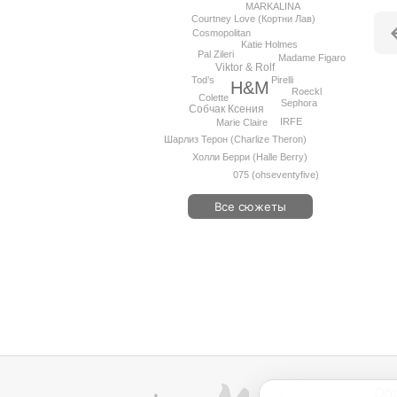
MARKALINA
Courtney Love (Кортни Лав)
Cosmopolitan
Katie Holmes
Pal Zileri
Madame Figaro
Viktor & Rolf
Pirelli
Tod’s
H&M
Roeckl
Colette
Sephora
Собчак Ксения
IRFE
Marie Claire
Шарлиз Терон (Charlize Theron)
Холли Берри (Halle Berry)
075 (ohseventyfive)
Все сюжеты
Об