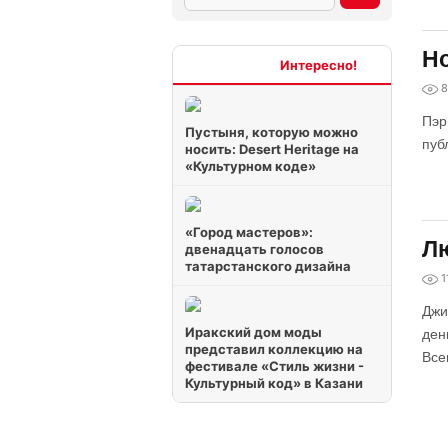
Но
Интересно
8
Пэр
Пустыня, которую можно
пуб
носить: Desert Heritage на
«Культурном коде»
«Город мастеров»:
Л
двенадцать голосов
татарстанского дизайна
1
Джи
Иракский дом моды
ден
представил коллекцию на
Все
фестивале «Стиль жизни -
Культурный код» в Казани