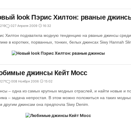
вый look Пэрис Хилтон: рваные джинс
219
0
27 Апреля 2009
16:32
ис Хилтон подхватила модную тенденцию на рваные джинсы среди 
лике в коротких, порванных, тонких, белых джинсах Siwy Hannah Sl
юбимые джинсы Кейт Мосс
1271
0
08 Ноября 2006
15:02
нсы – одна из самых крупных модных отраслей, и найти новые и 
има – задача непростая. В этом можно положиться на таких модных
м другим джинсам она предпочла Siwy Denim.