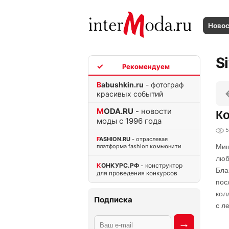
Ново
S
TOP
Babushkin.ru
- фотограф
красивых событий
MODA.RU
- новости
Ко
моды с 1996 года
5
FASHION.RU
- отраслевая
платформа fashion комьюнити
Миш
люб
КОНКУРС.РФ
- конструктор
Бла
для проведения конкурсов
пос
кол
Подписка
с л