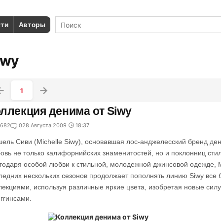
сти
Авторы
iwy
1
ллекция денима от Siwy
682
0
28 Августа 2009
18:37
ель Сиви (Michelle Siwy), основавшая лос-анджелесский бренд ден
овь не только калифорнийских знаменитостей, но и поклонниц сти
годаря особой любви к стильной, молодежной джинсовой одежде,
ледних нескольких сезонов продолжает пополнять линию Siwy все
лекциями, используя различные яркие цвета, изобретая новые сил
еггинсами.