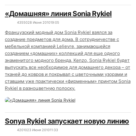
«Домашняя» линия Sonia Rykiel
4355
0
28 Июня 2010
19:05
Французский модный дом Sonia Rykiel взялся за
создание предметов для дома. В сотрудничестве с
мебельной компанией Lelievre, занимающейся
созданием «домашних» коллекций для еще одного
знаменитого модного бренда, Kenzo, Sonia Rykiel будет
выпускать все необходимое для домашнего декора – от
тканей до ковров и покрывал с цветочными узорами и
ставшим уже практически «фирменным» принтом Sonia
Rykiel в разноцветную полоску.
Sonya Rykiel запускает новую линию
4201
0
23 Июня 2010
11:33