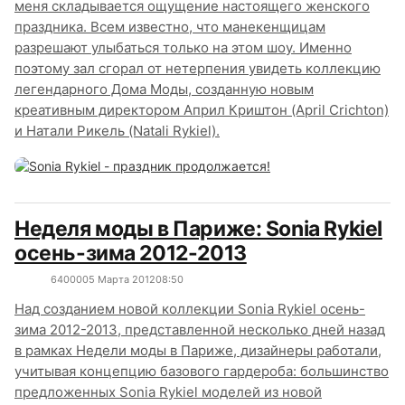
меня складывается ощущение настоящего женского
праздника. Всем известно, что манекенщицам
разрешают улыбаться только на этом шоу. Именно
поэтому зал сгорал от нетерпения увидеть коллекцию
легендарного Дома Моды, созданную новым
креативным директором Април Криштон (April Crichton)
и Натали Рикель (Natali Rykiel).
Неделя моды в Париже: Sonia Rykiel
осень-зима 2012-2013
6400
0
05 Марта 2012
08:50
Над созданием новой коллекции Sonia Rykiel осень-
зима 2012-2013, представленной несколько дней назад
в рамках Недели моды в Париже, дизайнеры работали,
учитывая концепцию базового гардероба: большинство
предложенных Sonia Rykiel моделей из новой