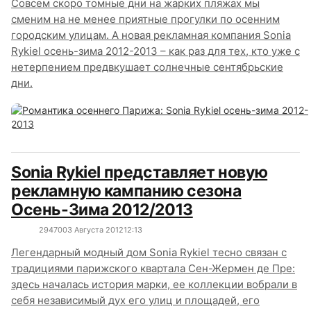
Совсем скоро томные дни на жарких пляжах мы
сменим на не менее приятные прогулки по осенним
городским улицам. А новая рекламная компания Sonia
Rykiel осень-зима 2012-2013 – как раз для тех, кто уже с
нетерпением предвкушает солнечные сентябрьские
дни.
Sonia Rykiel представляет новую
рекламную кампанию сезона
Осень-Зима 2012/2013
2947
0
03 Августа 2012
12:13
Легендарный модный дом Sonia Rykiel тесно связан с
традициями парижского квартала Сен-Жермен де Пре:
здесь началась история марки, ее коллекции вобрали в
себя независимый дух его улиц и площадей, его