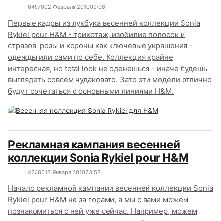
6497
0
02 Февраля 2010
09:08
Первые кадры из лукбука весенней коллекции Sonia
Rykiel pour H&M - трикотаж, изобилие полосок и
стразов, розы и короны как ключевые украшения -
одежды или сами по себе. Коллекция крайне
интересная, но total look не оденешься - иначе будешь
выглядеть совсем чудаковато. Зато эти модели отлично
будут сочетаться с основными линиями H&M.
Рекламная кампания весенней
коллекции Sonia Rykiel pour H&M
4238
0
13 Января 2010
23:53
Начало рекламной кампании весенней коллекции Sonia
Rykiel pour H&M не за горами, а мы с вами можем
познакомиться с ней уже сейчас. Например, можем