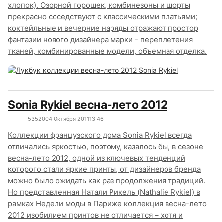
хлопок). Озорной горошек, комбинезоны и шорты
прекрасно соседствуют с классическими платьями;
коктейльные и вечерние наряды отражают простор
фантазии нового дизайнера марки - переплетения
тканей, комбинированные модели, объемная отделка.
Sonia Rykiel весна-лето 2012
5352
0
04 Октября 2011
13:46
Коллекции французского дома Sonia Rykiel всегда
отличались яркостью, поэтому, казалось бы, в сезоне
весна-лето 2012, одной из ключевых тенденций
которого стали яркие принты, от дизайнеров бренда
можно было ожидать как раз продолжения традиций.
Но представленная Натали Рикель (Nathalie Rykiel) в
рамках Недели моды в Париже коллекция весна-лето
2012 изобилием принтов не отличается – хотя и