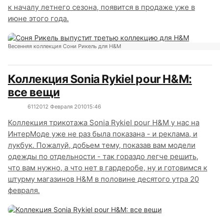
к началу летнего сезона, появится в продаже уже в
июне этого года.
Весенняя коллекция Сони Рикель для H&M
Коллекция Sonia Rykiel pour H&M:
все вещи
6112
0
12 Февраля 2010
15:46
Коллекция трикотажа Sonia Rykiel pour H&M у нас на
ИнтерМоде уже не раз была показана - и реклама, и
лукбук. Пожалуй, добьем тему, показав вам модели
одежды по отдельности - так гораздо легче решить,
что вам нужно, а что нет в гардеробе, ну и готовимся к
штурму магазинов H&M в половине десятого утра 20
февраля.