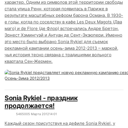
характер. Одним из символов этой территории свободы
стала улица Ренн, которая появилась в Париже в
результате масштабных реформ барона Османа. В 1930-
е годы, когда по соседству в кафе Les Deux Magots (Два
маго) и de Flore (де Флор) встречались Андре Бретон,
Эрнест Хэмингуэй и Антуан де Сент-Экзюпери. Именно
это место было выбрано Sonia Rykiel для съемок
рекламной кампании осень-зима 2012-2013 – маркой,
чья история тесно связана с традициями вольного
квартала Сен-Жермен.
Sonia Rykiel - праздник
продолжается!
5465
0
05 Марта 2012
14:01
Каждый сезон присутствуя на дефиле Sonia Rykiel, у