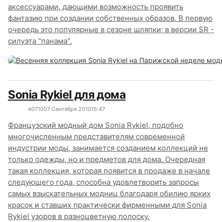
аксессуарами, дающими возможность проявить
фантазию при создании собственных образов. В первую
очередь это популярные в сезоне шляпки; в версии SR -
силуэта "панама".
Sonia Rykiel для дома
4071
0
07 Сентября 2010
15:47
Французский модный дом Sonia Rykiel, подобно
многочисленным представителям современной
индустрии моды, занимается созданием коллекций не
только одежды, но и предметов для дома. Очередная
такая коллекция, которая появится в продаже в начале
следующего года, способна удовлетворить запросы
самых взыскательных модниц благодаря обилию ярких
красок и ставших практически фирменными для Sonia
Rykiel узоров в разноцветную полоску.