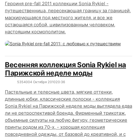
Героиня pre-fall 2011 коллекции Sonia Rykiel -
путешественница, пересекающая границу за границей,
маскирующаяся под местного жителя, и все же
остающаяся собой, цивилизованным человеком,
настоящим космополитом.
Весенняя коллекция Sonia Rykiel на
Парижской неделе моды
5354
0
04 Октября 2010
20:36
Пастельные и телесные цвета, мягкие оттенки,
длинные юбки, классические полоски - коллекция
Sonia Rykiel на Парижской неделе моды выглядела едва
ли не ретроспективой бренда. Фирменный трикотаж,
объемные силуэты на любую фигуру, геометрические
принты родом из 70-х, - хорошая коллекция
повседневной одежды, от базовой до креативной, и с