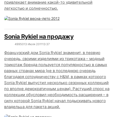
привлекает внимание какой-то удивительной
легкостью и солнечностью.
Sonia Rykiel на продажу
4995
0
13 Июля 2011
13:37
Французский дом Sonia Rykiel знаменит, в первую
очередь, своими изделиями из трикотажа – модный
трикотаж бренда пользуется популярностью в самых
разных странах мира (не в последнюю очередь
благодаря сотрудничеству с H&M, в рамках которого
Sonia Rykiel выпустил несколько сезонных коллекций
по вполне демократичным ценам). Растущий спрос на
коллекции обусловил необходимость расширения – в
силу которой Sonia Rykiel начал подыскивать нового
владельца для пакета акций.