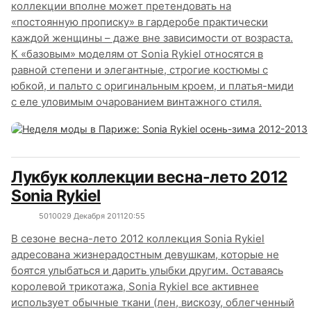
коллекции вполне может претендовать на
«постоянную прописку» в гардеробе практически
каждой женщины – даже вне зависимости от возраста.
К «базовым» моделям от Sonia Rykiel относятся в
равной степени и элегантные, строгие костюмы с
юбкой, и пальто с оригинальным кроем, и платья-миди
с еле уловимым очарованием винтажного стиля.
Лукбук коллекции весна-лето 2012
Sonia Rykiel
5010
0
29 Декабря 2011
20:55
В сезоне весна-лето 2012 коллекция Sonia Rykiel
адресована жизнерадостным девушкам, которые не
боятся улыбаться и дарить улыбки другим. Оставаясь
королевой трикотажа, Sonia Rykiel все активнее
использует обычные ткани (лен, вискозу, облегченный