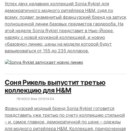
Успех двух недавних коллекций Sonia Rykiel для
демократичного модного ритейлера H&M, судя по
всему, подвиг знаменитый французский бренд на запуск
полноценной линии базовых предметов гардероба. На
этой неделе Sonia Rykiel представит в Нью-Йорке,
наряду с новой круизной коллекцией, и новую
«базовую» линию, цены на модели которой будут
варьироваться от 155 до 235 долларов.
Соня Рикель выпустит третью
коллекцию для H&M
7814
0
03 Мая 2010
14:54
Французский модный бренд Sonia Rykiel готовится
представить уже третью по счету коллекцию стильной
– и, самое главное, демократичной по цене – одежды
для модного ритейлера H&M. Коллекция, приуроченная