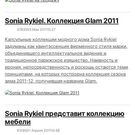
Sonia Rykiel. Коллекция Glam 2011
4783
0
03 Мая 2011
15:27
Капсульные коллекции модного дома Sonia Rykiel
задуманы как квинтэссенция фирменного стиля марки,
объединившего интеллектуальное видение и
традиционное парижское изящество. Наивность и
ирония, непосредственность и роскошь остаются теми
принципами, на которых построена коллекция сезона
зима 2011-12, получившая название Glam.
Sonia Rykiel представит коллекцию
мебели
6109
0
01 Апреля 2011
10:48