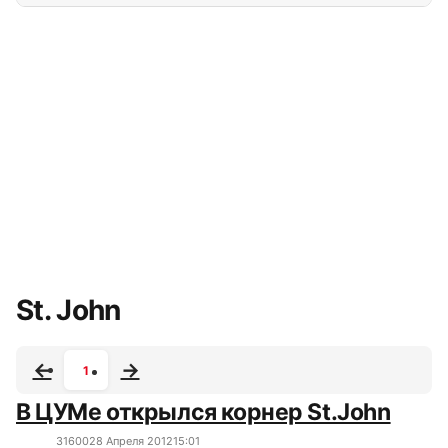
Все сюжеты
St. John
1
В ЦУМе открылся корнер St.John
3160
0
28 Апреля 2012
15:01