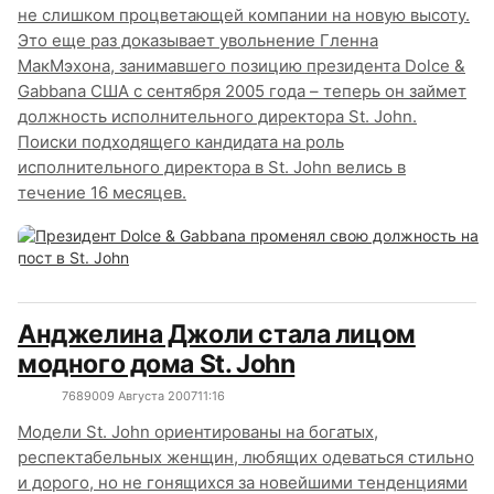
не слишком процветающей компании на новую высоту.
Это еще раз доказывает увольнение Гленна
МакМэхона, занимавшего позицию президента Dolce &
Gabbana США с сентября 2005 года – теперь он займет
должность исполнительного директора St. John.
Поиски подходящего кандидата на роль
исполнительного директора в St. John велись в
течение 16 месяцев.
Анджелина Джоли стала лицом
модного дома St. John
7689
0
09 Августа 2007
11:16
Модели St. John ориентированы на богатых,
респектабельных женщин, любящих одеваться стильно
и дорого, но не гонящихся за новейшими тенденциями