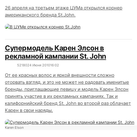
26 апреля на третьем этаже ЦУМа открылся корнер
американского бренда St.John.
Супермодель Карен Элсон в
рекламной кампании St. John
5218
0
24 Июня 2010
16:02
От ее красных волос и яркой внешности сложно
оторвать взгляд, и это не может не радовать именитые
бренды, приглашающие певицу и модель Карен Элсон
принять участие в их рекламных кампаниях. Так и
калифорнийский бренд St. John во второй раз облачает
Карен в свои наряды.
Karen Elson