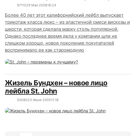
9711
0
29 Мая 2006
18:24
Более 40 лет этот калифорнийский лейбл выпускает
трикотаж класса люкс – из эластичной смеси вискозы и
шерсти, которая сделала марку столь популярной.
Однако последнее время дела у компании шли не
слишком хорошо, новое поколение покупателей
воспринимало ее как старомодную
Жизель Бундхен – новое лицо
лейбла St. John
5008
0
23 Июня 2005
11:18