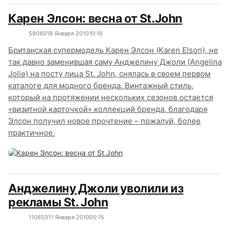
Карен Элсон: весна от St.John
5806
0
18 Января 2010
10:16
Британская супермодель Карен Элсон (Karen Elson), не
так давно заменившая саму Анджелину Джоли (Angelina
Jolie) на посту лица St. John, снялась в своем первом
каталоге для модного бренда. Винтажный стиль,
который на протяжении нескольких сезонов остается
«визитной карточкой» коллекций бренда, благодаря
Элсон получил новое прочтение – пожалуй, более
практичное.
Анджелину Джоли уволили из
рекламы St. John
11065
0
11 Января 2010
00:15