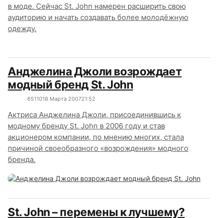
в моде. Сейчас St. John намерен расширить свою
аудиторию и начать создавать более молодёжную
одежду.
Анджелина Джоли возрождает
модный бренд St. John
6511
0
18 Марта 2007
21:52
Актриса Анджелина Джоли, присоединившись к
модному бренду St. John в 2006 году и став
акционером компании, по мнению многих, стала
причиной своеобразного «возрождения» модного
бренда.
St. John – перемены к лучшему?