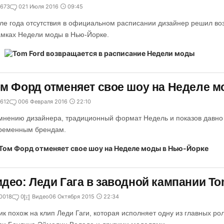
673
0
21 Июля 2016
09:45
ле года отсутствия в официальном расписании дизайнер решил во
амках Недели моды в Нью-Йорке.
м Форд отменяет свое шоу на Неделе 
612
0
06 Февраля 2016
22:10
мнению дизайнера, традиционный формат Недель и показов давно 
ременным брендам.
део: Леди Гага в заводной кампании Tom
0018
0
Видео
06 Октября 2015
22:34
ик похож на клип Леди Гаги, которая исполняет одну из главных ро