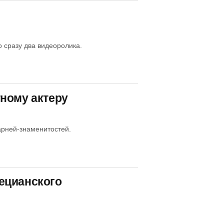
 сразу два видеоролика.
ному актеру
арней-знаменитостей.
ецианского