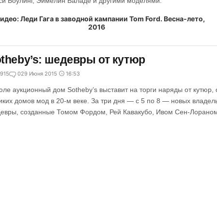
си Боулинг, Эймелин Валаде и другими моделями.
theby’s: шедевры от кутюр
915
0
29 Июня 2015
16:53
юле аукционный дом Sotheby’s выставит на торги наряды от кутюр,
иких домов мод в 20-м веке. За три дня — с 5 по 8 — новых владе
евры, созданные Томом Фордом, Рей Кавакубо, Ивом Сен-Лораном