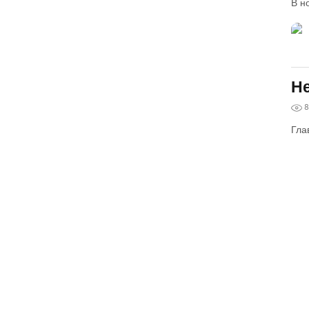
В н
Не
8
Гла