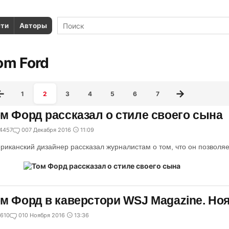
сти
Авторы
om Ford
1
2
3
4
5
6
7
м Форд рассказал о стиле своего сына
4457
0
07 Декабря 2016
11:09
риканский дизайнер рассказал журналистам о том, что он позволяе
м Форд в каверстори WSJ Magazine. Ноя
610
0
10 Ноября 2016
13:36