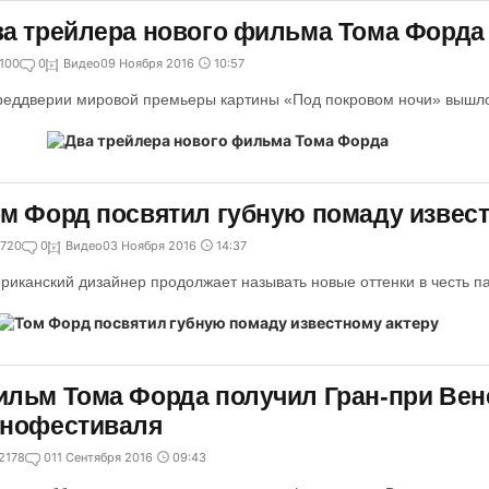
а трейлера нового фильма Тома Форда
100
0
Видео
09 Ноября 2016
10:57
реддверии мировой премьеры картины «Под покровом ночи» вышло
м Форд посвятил губную помаду извест
720
0
Видео
03 Ноября 2016
14:37
риканский дизайнер продолжает называть новые оттенки в честь п
льм Тома Форда получил Гран-при Вен
инофестиваля
2178
0
11 Сентября 2016
09:43