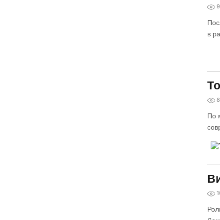
9
Пос
в р
То
8
По 
сов
Ви
1
Рол