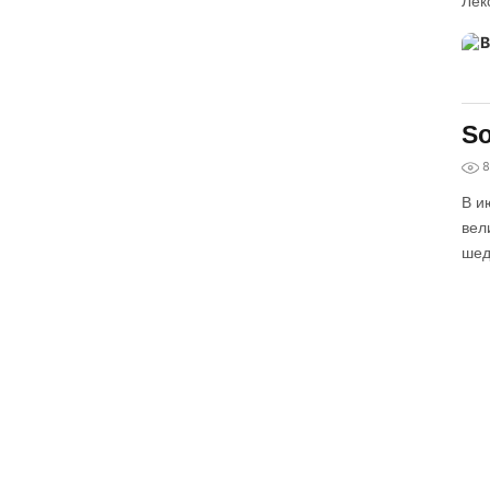
Лек
So
8
В и
вел
шед