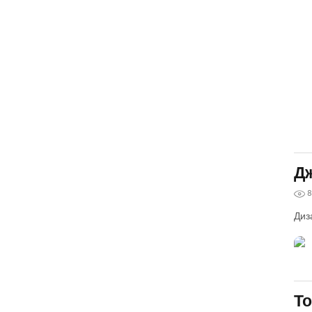
Дж
8
Диз
To