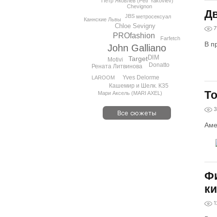
Петр Яковлев (Petr Yakovlev)
Chevignon
Дв
JBS
метросексуал
Каннские Львы
Chloe Sevigny
7
PROfashion
Farfetch
В п
John Galliano
DIM
Target
Motivi
Donatto
Рената Литвинова
Yves Delorme
LAROOM
Кашемир и Шелк. К35
То
Мари Аксель (MARI AXEL)
3
Все сюжеты
Аме
Фи
к
1