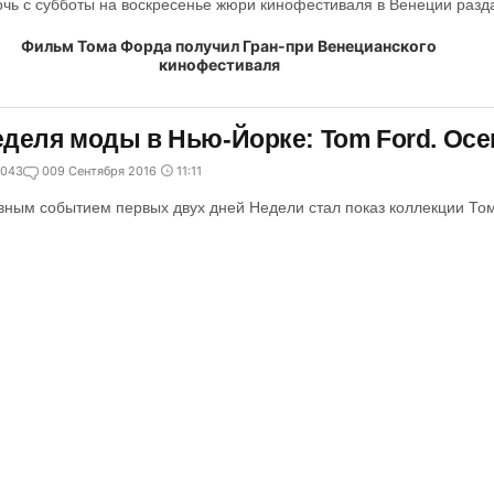
очь с субботы на воскресенье жюри кинофестиваля в Венеции разда
деля моды в Нью-Йорке: Tom Ford. Осен
043
0
09 Сентября 2016
11:11
вным событием первых двух дней Недели стал показ коллекции То