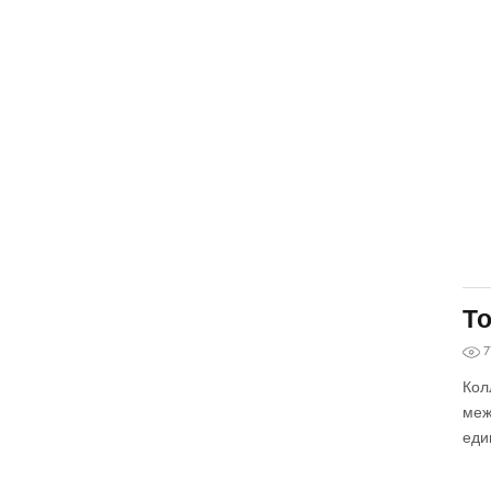
То
7
Кол
меж
еди