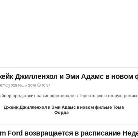
ейк Джилленхол и Эми Адамс в новом
671
0
28 Июля 2016
10:57
айнер представит на кинофестивале в Торонто свою вторую режисс
m Ford возвращается в расписание Не