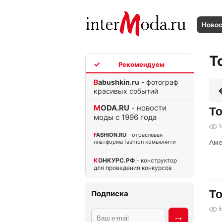
Ново
T
TOP
Babushkin.ru
- фотограф
красивых событий
MODA.RU
- новости
То
моды с 1996 года
1
FASHION.RU
- отраслевая
платформа fashion комьюнити
Аме
КОНКУРС.РФ
- конструктор
для проведения конкурсов
То
Подписка
5