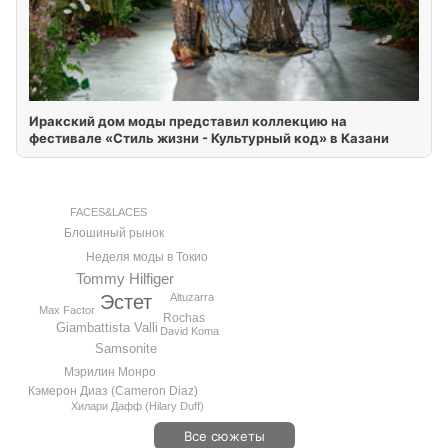
Иракский дом моды представил коллекцию на
фестивале «Стиль жизни - Культурный код» в Казани
FACES&LACES
Блошиный рынок
Неделя моды в Токио
Tommy Hilfiger
Altuzarra
Эстет
Max Factor
Rochas
Giambattista Valli
David Koma
Samsonite
Мэрилин Монро
Кэмерон Диаз (Cameron Diaz)
Хилари Дафф (Hilary Duff)
Все сюжеты