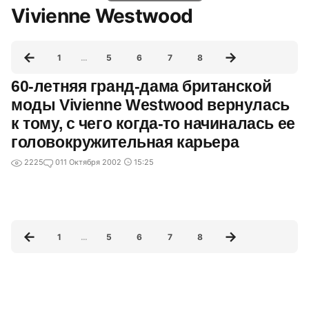
Vivienne Westwood
1
…
5
6
7
8
60-летняя гранд-дама британской
моды Vivienne Westwood вернулась
к тому, с чего когда-то начиналась ее
головокружительная карьера
2225
0
11 Октября 2002
15:25
1
…
5
6
7
8