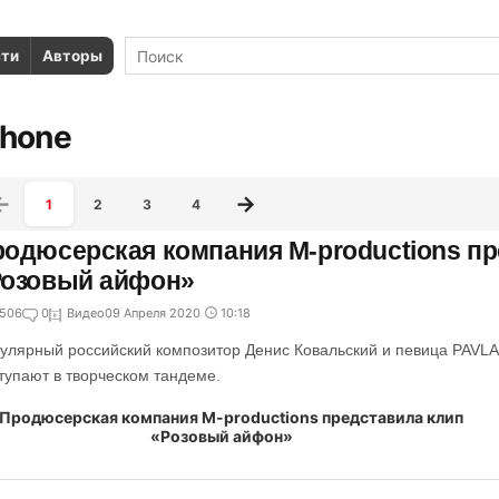
сти
Авторы
Phone
1
2
3
4
одюсерская компания M-productions пр
Розовый айфон»
506
0
Видео
09 Апреля 2020
10:18
улярный российский композитор Денис Ковальский и певица PAVLA 
тупают в творческом тандеме.