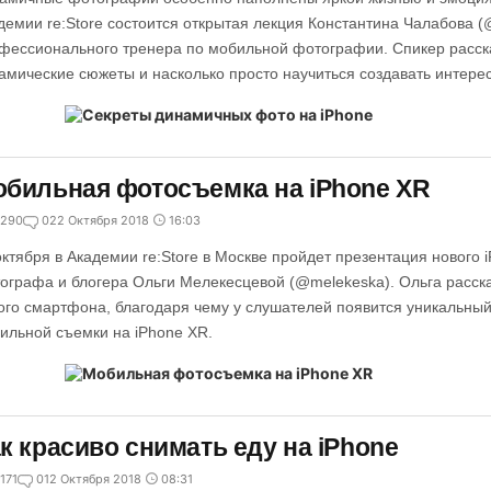
демии re:Store состоится открытая лекция Константина Чалабова (
фессионального тренера по мобильной фотографии. Спикер расска
амические сюжеты и насколько просто научиться создавать интере
бильная фотосъемка на iPhone XR
290
0
22 Октября 2018
16:03
октября в Академии re:Store в Москве пройдет презентация нового 
ографа и блогера Ольги Мелекесцевой (@melekeska). Ольга расск
ого смартфона, благодаря чему у слушателей появится уникальны
ильной съемки на iPhone XR.
к красиво снимать еду на iPhone
171
0
12 Октября 2018
08:31