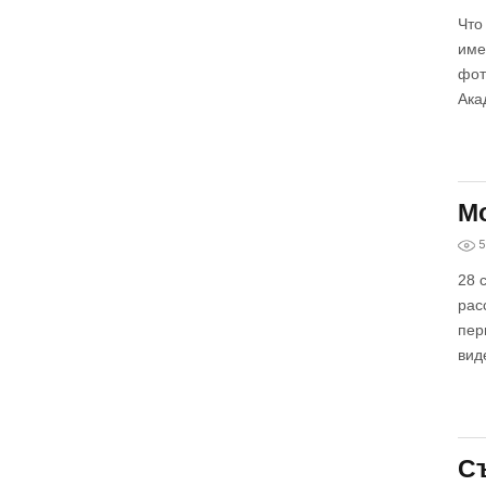
Что
име
фот
Ака
Мо
5
28 
рас
пер
вид
Съ