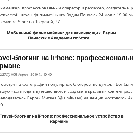
ьммейкер, профессиональный оператор и режиссер, создатель и р
ктической школы фильммейкинга Вадим Панасюк 24 мая в 19:00 выс
демии re:Store на Тверской, 27.
avel-блогинг на iPhone: профессиональ
армане
227
0
05 Апреля 2019
19:49
, смотря на фотографии популярных блогеров, не думал: «Вот бы мн
ьшую часть года в путешествиях и создавать красивый контент расс
реподаватель Сергей Митяев (@s.mityaev) на лекции московской Ак
00.