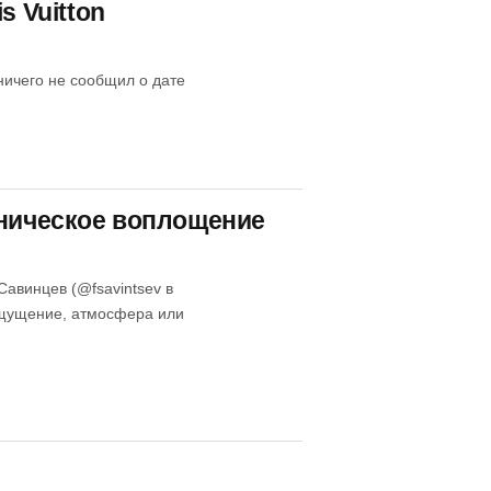
s Vuitton
ничего не сообщил о дате
хническое воплощение
Савинцев (@fsavintsev в
 ощущение, атмосфера или