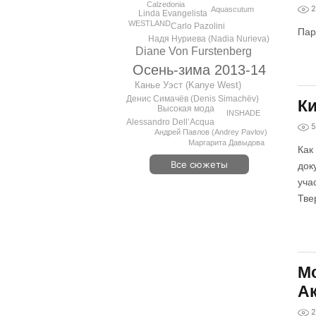
Calzedonia
2
Aquascutum
Linda Evangelista
WESTLAND
Carlo Pazolini
Пар
Надя Нуриева (Nadia Nurieva)
Diane Von Furstenberg
Осень-зима 2013-14
Канье Уэст (Kanye West)
Денис Симачёв (Denis Simachёv)
Ки
Высокая мода
INSHADE
Alessandro Dell’Acqua
5
Андрей Павлов (Andrey Pavlov)
Маргарита Давыдова
Как
Все сюжеты
док
уча
Тве
М
Ак
2