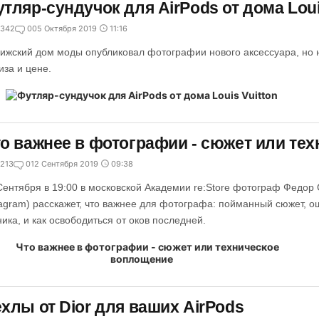
тляр-сундучок для AirPods от дома Loui
342
0
05 Октября 2019
11:16
ижский дом моды опубликовал фотографии нового аксессуара, но 
иза и цене.
о важнее в фотографии - сюжет или те
213
0
12 Сентября 2019
09:38
Сентября в 19:00 в московской Академии re:Store фотограф Федор 
tagram) расскажет, что важнее для фотографа: пойманный сюжет,
ника, и как освободиться от оков последней.
хлы от Dior для ваших AirPods