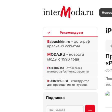
Ново
i
TOP
Babushkin.ru
- фотограф
красивых событий
MODA.RU
- новости
Пр
моды с 1996 года
«
FASHION.RU
- отраслевая
7
платформа fashion комьюнити
Поп
КОНКУРС.РФ
- конструктор
выс
для проведения конкурсов
Подписка