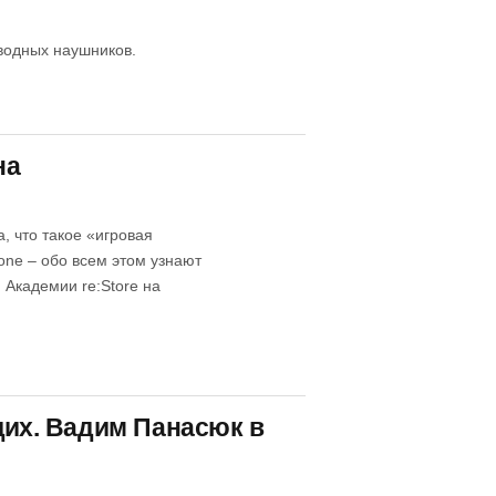
водных наушников.
на
, что такое «игровая
one – обо всем этом узнают
 Академии re:Store на
их. Вадим Панасюк в