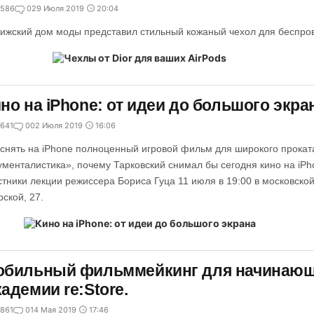
586
0
29 Июля 2019
20:04
ижский дом моды представил стильный кожаный чехол для беспро
но на iPhone: от идеи до большого экра
641
0
02 Июля 2019
16:06
 снять на iPhone полноценный игровой фильм для широкого проката
ументалистика», почему Тарковский снимал бы сегодня кино на iPh
стники лекции режиссера Бориса Гуца 11 июля в 19:00 в московской
рской, 27.
обильный фильммейкинг для начинающ
адемии re:Store.
861
0
14 Мая 2019
17:46