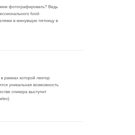
нием фотографировать? Ведь
ессионального food-
елями в минувшую пятницу в
 в рамках которой лектор
ится уникальная возможность
естве спикера выступит
lev).