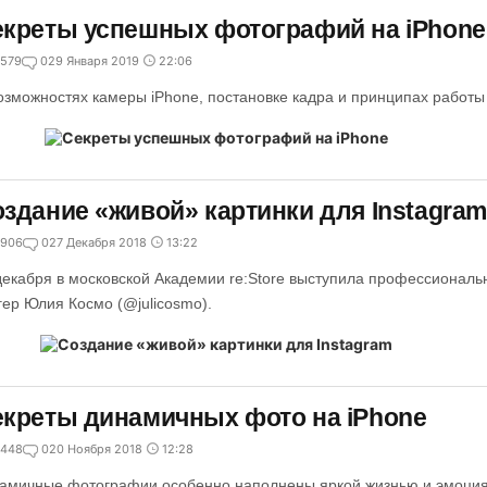
креты успешных фотографий на iPhone
579
0
29 Января 2019
22:06
озможностях камеры iPhone, постановке кадра и принципах работы
здание «живой» картинки для Instagram
906
0
27 Декабря 2018
13:22
декабря в московской Академии re:Store выступила профессиональ
гер Юлия Космо (@julicosmo).
креты динамичных фото на iPhone
448
0
20 Ноября 2018
12:28
амичные фотографии особенно наполнены яркой жизнью и эмоциям