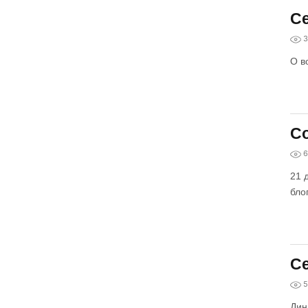
Се
3
О в
Со
6
21 
бло
Се
5
Дин