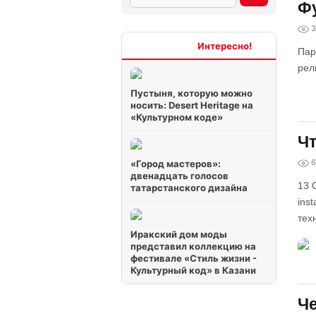
Фу
3
Интересно
Пар
рел
Пустыня, которую можно
носить: Desert Heritage на
«Культурном коде»
Чт
6
«Город мастеров»:
двенадцать голосов
13 
татарстанского дизайна
ins
тех
Иракский дом моды
представил коллекцию на
фестивале «Стиль жизни -
Культурный код» в Казани
Че