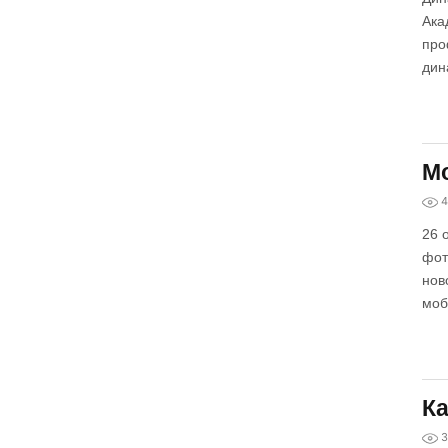
Ака
про
дин
Мо
4
26 
фот
нов
моб
Ка
3