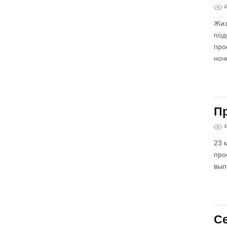
4
Жиз
под
про
ноч
П
4
23 
про
вып
Се