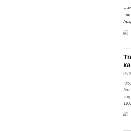
Фил
пра
Ака
Tr
к
5
Кто
бол
и п
19: