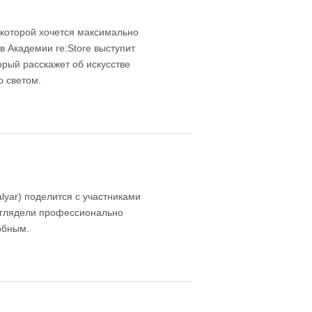
 которой хочется максимально
в Академии re:Store выступит
рый расскажет об искусстве
о светом.
lyar) поделится с участниками
ыглядели профессионально
обным.