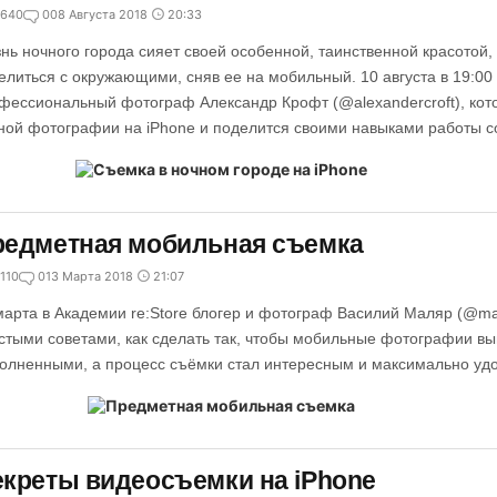
640
0
08 Августа 2018
20:33
нь ночного города сияет своей особенной, таинственной красотой,
елиться с окружающими, сняв ее на мобильный. 10 августа в 19:00 
фессиональный фотограф Александр Крофт (@alexandercroft), кото
ной фотографии на iPhone и поделится своими навыками работы с
редметная мобильная съемка
110
0
13 Марта 2018
21:07
марта в Академии re:Store блогер и фотограф Василий Маляр (@ma
стыми советами, как сделать так, чтобы мобильные фотографии в
олненными, а процесс съёмки стал интересным и максимально уд
креты видеосъемки на iPhone