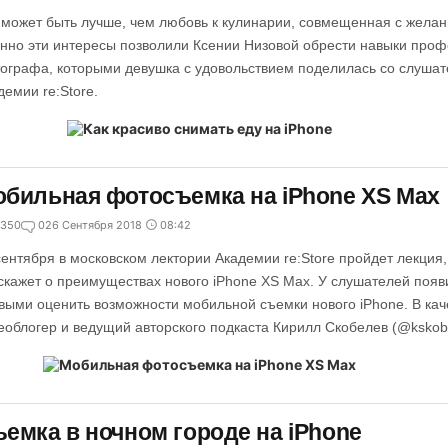
 может быть лучше, чем любовь к кулинарии, совмещенная с жела
нно эти интересы позволили Ксении Низовой обрести навыки проф
ографа, которыми девушка с удовольствием поделилась со слушат
демии re:Store.
бильная фотосъемка на iPhone XS Max
350
0
26 Сентября 2018
08:42
сентября в московском лектории Академии re:Store пройдет лекция,
скажет о преимуществах нового iPhone XS Max. У слушателей появ
выми оценить возможности мобильной съемки нового iPhone. В кач
еоблогер и ведущий авторского подкаста Кирилл Скобелев (@kskobe
емка в ночном городе на iPhone