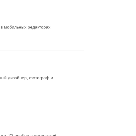
 в мобильных редакторах
ный дизайнер, фотограф и
и. 23 ноября в московской