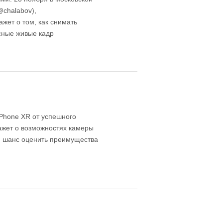
@chalabov),
жет о том, как снимать
сные живые кадр
iPhone XR от успешного
ажет о возможностях камеры
й шанс оценить преимущества