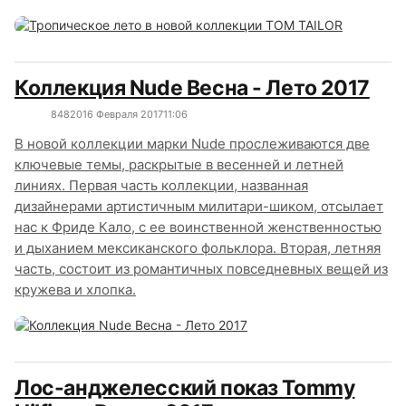
Коллекция Nude Весна - Лето 2017
8482
0
16 Февраля 2017
11:06
В новой коллекции марки Nude прослеживаются две
ключевые темы, раскрытые в весенней и летней
линиях. Первая часть коллекции, названная
дизайнерами артистичным милитари-шиком, отсылает
нас к Фриде Кало, с ее воинственной женственностью
и дыханием мексиканского фольклора. Вторая, летняя
часть, состоит из романтичных повседневных вещей из
кружева и хлопка.
Лос-анджелесский показ Tommy