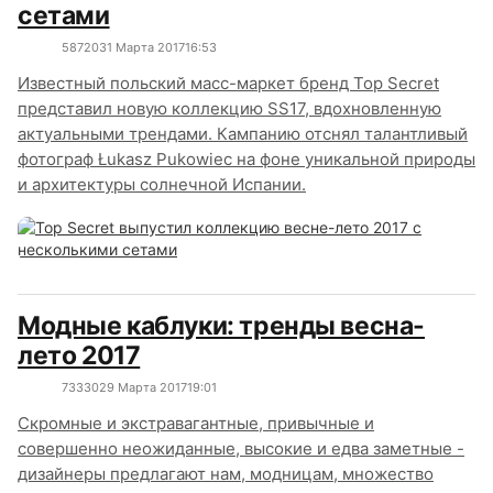
сетами
5872
0
31 Марта 2017
16:53
Известный польский масс-маркет бренд Top Secret
представил новую коллекцию SS17, вдохновленную
актуальными трендами. Кампанию отснял талантливый
фотограф Łukasz Pukowiec на фоне уникальной природы
и архитектуры солнечной Испании.
Модные каблуки: тренды весна-
лето 2017
7333
0
29 Марта 2017
19:01
Скромные и экстравагантные, привычные и
совершенно неожиданные, высокие и едва заметные -
дизайнеры предлагают нам, модницам, множество