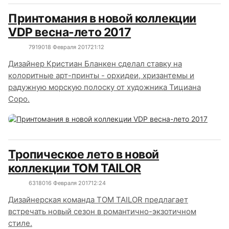
Принтомания в новой коллекции
VDP весна-лето 2017
7919
0
18 Февраля 2017
21:12
Дизайнер Кристиан Бланкен сделал ставку на
колоритные арт-принты - орхидеи, хризантемы и
радужную морскую полоску от художника Тициана
Соро.
Тропическое лето в новой
коллекции TOM TAILOR
6318
0
16 Февраля 2017
12:24
Дизайнерская команда TOM TAILOR предлагает
встречать новый сезон в романтично-экзотичном
стиле.