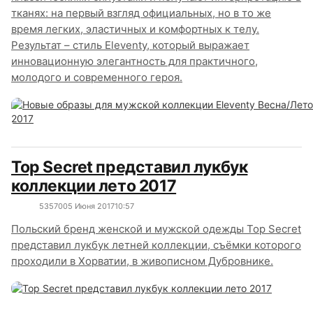
тканях: на первый взгляд официальных, но в то же
время легких, эластичных и комфортных к телу.
Результат – стиль Eleventy, который выражает
инновационную элегантность для практичного,
молодого и современного героя.
Top Secret представил лукбук
коллекции лето 2017
5357
0
05 Июня 2017
10:57
Польский бренд женской и мужской одежды Top Secret
представил лукбук летней коллекции, съёмки которого
проходили в Хорватии, в живописном Дубровнике.