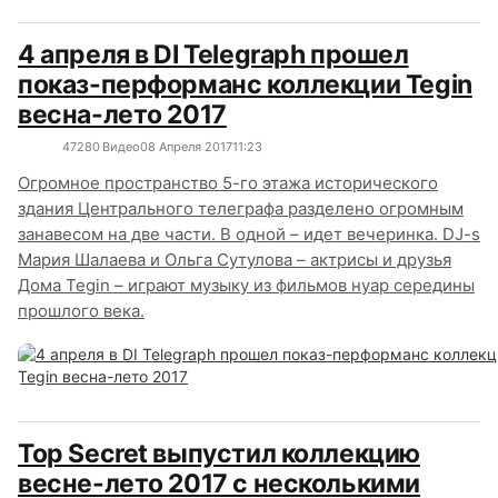
4 апреля в DI Telegraph прошел
показ-перформанс коллекции Tegin
весна-лето 2017
4728
0
Видео
08 Апреля 2017
11:23
Огромное пространство 5-го этажа исторического
здания Центрального телеграфа разделено огромным
занавесом на две части. В одной – идет вечеринка. DJ-s
Мария Шалаева и Ольга Сутулова – актрисы и друзья
Дома Tegin – играют музыку из фильмов нуар середины
прошлого века.
Top Secret выпустил коллекцию
весне-лето 2017 с несколькими