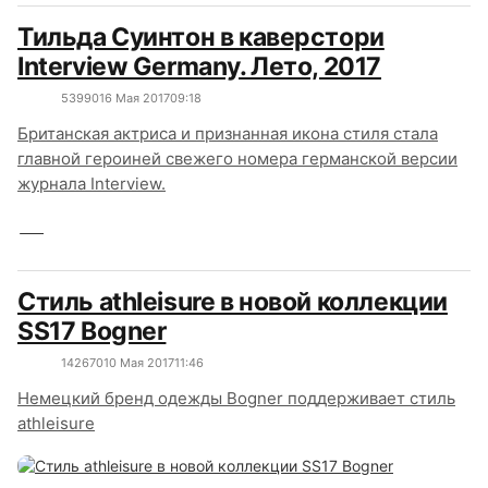
Тильда Суинтон в каверстори
Interview Germany. Лето, 2017
5399
0
16 Мая 2017
09:18
Британская актриса и признанная икона стиля стала
главной героиней свежего номера германской версии
журнала Interview.
Стиль athleisure в новой коллекции
SS17 Bogner
14267
0
10 Мая 2017
11:46
Немецкий бренд одежды Bogner поддерживает стиль
athleisure