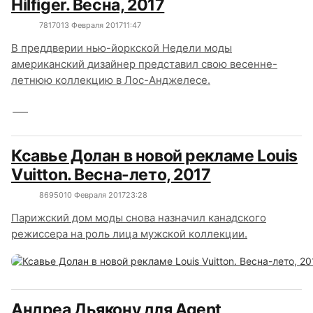
Hilfiger. Весна, 2017
7817
0
13 Февраля 2017
11:47
В преддверии нью-йоркской Недели моды
американский дизайнер представил свою весенне-
летнюю коллекцию в Лос-Анджелесе.
Ксавье Долан в новой рекламе Louis
Vuitton. Весна-лето, 2017
8695
0
10 Февраля 2017
23:28
Парижский дом моды снова назначил канадского
режиссера на роль лица мужской коллекции.
Андреа Дьякону для Agent