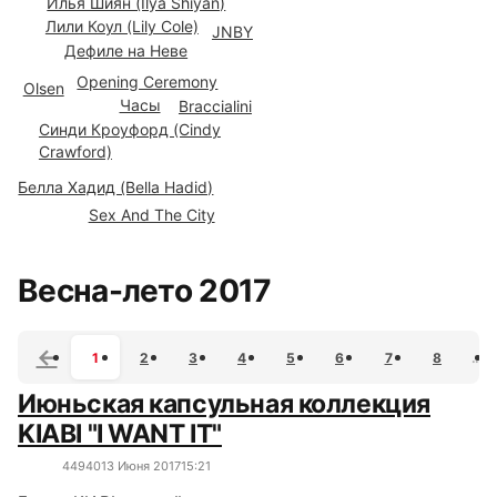
Илья Шиян (Ilya Shiyan)
Лили Коул (Lily Cole)
JNBY
Дефиле на Неве
Opening Ceremony
Olsen
Часы
Braccialini
Синди Кроуфорд (Cindy
Crawford)
Белла Хадид (Bella Hadid)
Sex And The City
Все сюжеты
Весна-лето 2017
1
2
3
4
5
6
7
8
…
Июньская капсульная коллекция
KIABI "I WANT IT"
4494
0
13 Июня 2017
15:21