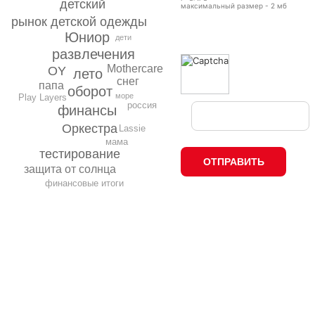
детский
максимальный размер - 2 мб
рынок детской одежды
Юниор
дети
развлечения
Mothercare
OY
лето
снег
папа
оборот
море
Play Layers
россия
финансы
Оркестра
Lassie
мама
тестирование
защита от солнца
финансовые итоги