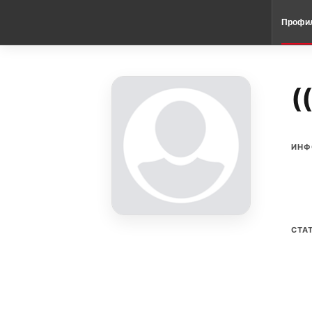
Профи
(
ИНФ
СТА