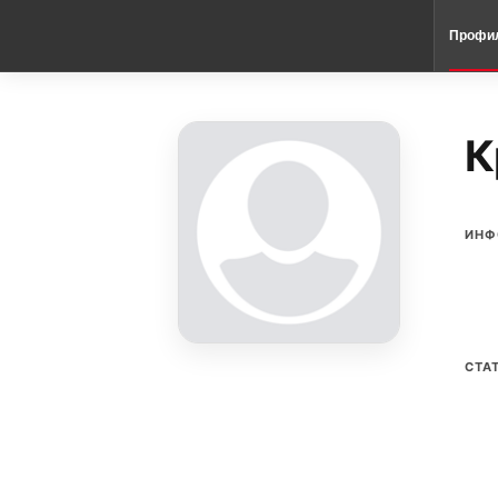
Профи
К
ИНФ
СТА