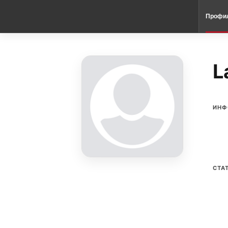
Профи
L
ИНФ
СТА