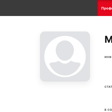
Проф
M
ИНФ
СТА
В С