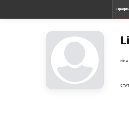
Профи
L
ИНФ
СТА