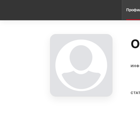
Профи
О
ИНФ
СТА