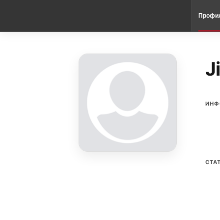
Профи
J
ИНФ
СТА