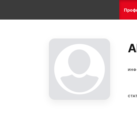
Проф
A
ИНФ
СТА