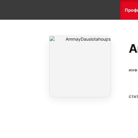
Проф
A
ИНФ
СТА