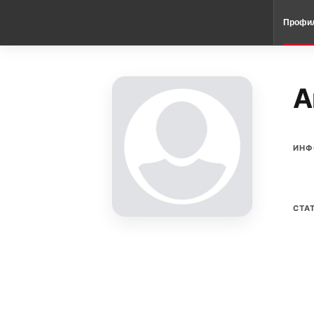
Профи
А
ИНФ
СТА