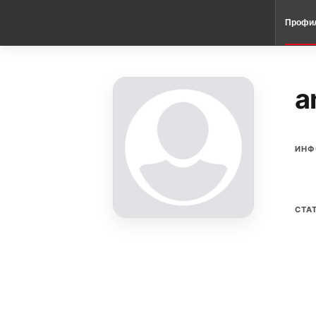
Профи
a
ИНФ
СТА