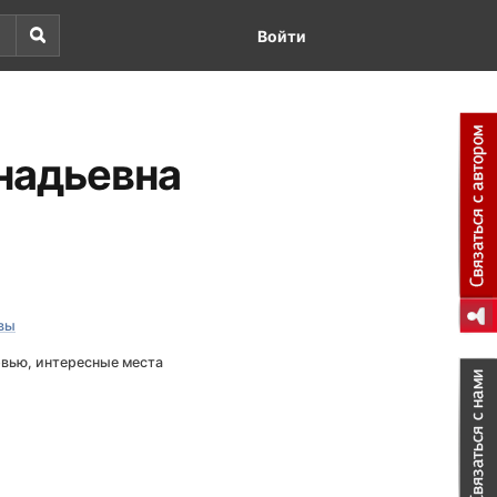
Войти
надьевна
вы
рвью, интересные места