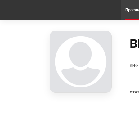
Профи
B
ИНФ
СТА