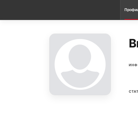
Профи
B
ИНФ
СТА