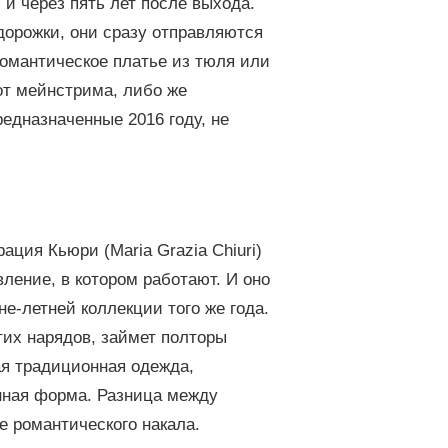
 и через пять лет после выхода.
 дорожки, они сразу отправляются
романтическое платье из тюля или
 от мейнстрима, либо же
редназначенные 2016 году, не
ация Кьюри (Maria Grazia Chiuri)
вление, в котором работают. И оно
не-летней коллекции того же года.
тих нарядов, займет полторы
ая традиционная одежда,
нная форма. Разница между
е романтического накала.