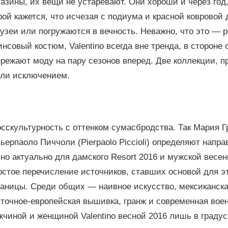
азины, их вещи не устаревают. Они хороши и через год,
ой кажется, что исчезая с подиума и красной ковровой
узеи или погружаются в вечность. Неважно, что это — 
нсовый костюм, Valentino всегда вне тренда, в стороне
режают моду на пару сезонов вперед. Две коллекции, п
али исключением.
сскультурность с оттенком сумасбродства. Так Мария Гр
ьерпаоло Пиччоли (Pierpaolo Piccioli) определяют напра
но актуально для дамского Resort 2016 и мужской весен
стое перечисление источников, ставших основой для э
раницы. Среди общих — наивное искусство, мексиканск
сточное-европейская вышивка, гранж и современная вое
чиной и женщиной Valentino весной 2016 лишь в градус