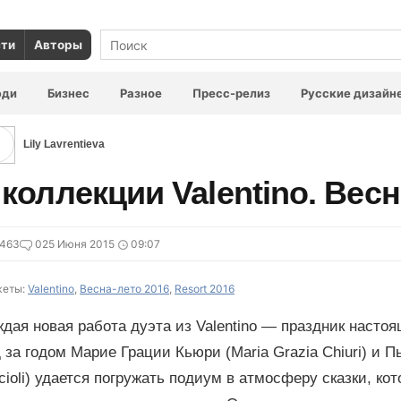
сти
Авторы
юди
Бизнес
Разное
Пресс-релиз
Русские дизайн
Lily Lavrentieva
 коллекции Valentino. Вес
7463
0
25 Июня 2015
09:07
еты:
Valentino
,
Весна-лето 2016
,
Resort 2016
дая новая работа дуэта из Valentino — праздник насто
 за годом Марие Грации Кьюри (Maria Grazia Chiuri) и П
cioli) удается погружать подиум в атмосферу сказки, ко