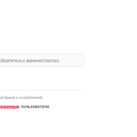
обратитесь к администратору
.
й брани и оскорблений.
рованные
пользователи.