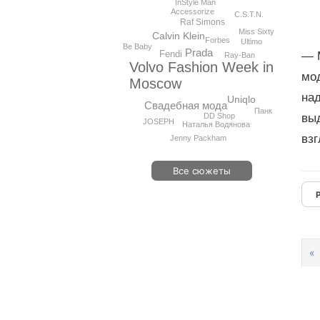
InStyle Man
Accessorize
C.S.T.N.
Raf Simons
Miss Sixty
Calvin Klein
Forbes
Ultimo
Be Baby
Prada
Fendi
— 
Ray-Ban
Volvo Fashion Week in
мо
Moscow
над
Uniqlo
Свадебная мода
Панк
DD Shop
вы
JOSEPH
Наталья Водянова
взг
Jenny Packham
Все сюжеты
«