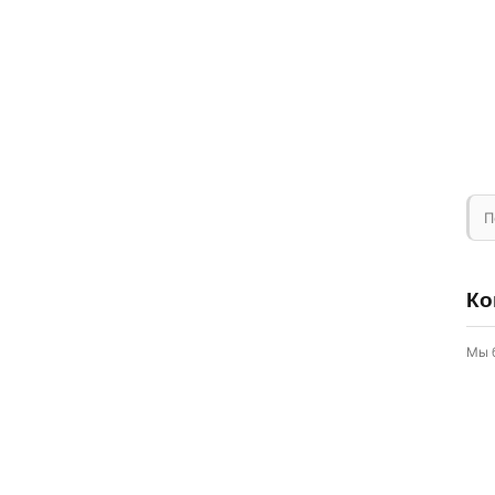
П
Ко
Мы 