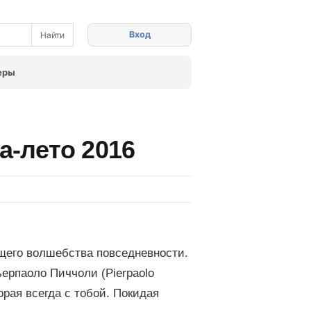
Вход
еры
на-лето 2016
ящего волшебства повседневности.
ьерпаоло Пиччоли (Pierpaolo
торая всегда с тобой. Покидая