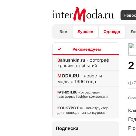
Ново
Все
Лучшее
Одежда
Л
TOP
Babushkin.ru
- фотограф
2
красивых событий
MODA.RU
- новости
моды с 1996 года
FASHION.RU
- отраслевая
платформа fashion комьюнити
Сюж
КОНКУРС.РФ
- конструктор
Каж
для проведения конкурсов
Год
Подписка
Pic