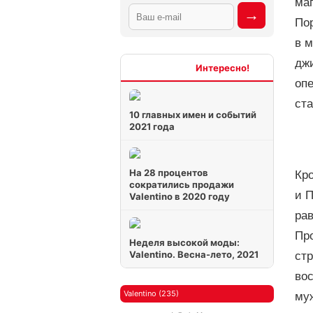
маг
Пор
в м
джи
Интересно
опе
ст
10 главных имен и событий
2021 года
На 28 процентов
Кро
сократились продажи
и П
Valentino в 2020 году
рав
Про
Неделя высокой моды:
Valentino. Весна-лето, 2021
ст
во
Valentino (235)
муж