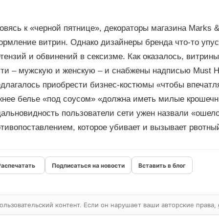
овясь к «черной пятнице», декораторы магазина Marks 
ормление витрин. Однако дизайнеры бренда что-то упус
тензий и обвинений в сексизме. Как оказалось, витрин
сти – мужскую и женскую – и снабжены надписью Must 
едлагалось приобрести бизнес-костюмы «чтобы впечатл
жнее белье «под соусом» «должна иметь милые крошечн
дальновидность пользователи сети ужен назвали «ошел
отивопоставлением, которое убивает и вызывает рвотны
Подписаться на новости
Вставить в блог
ользовательский контент. Если он нарушает ваши авторские права,