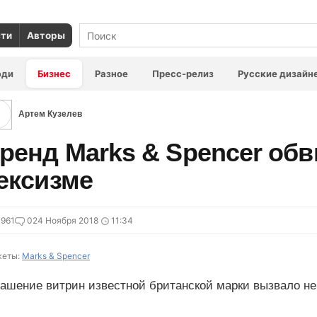
сти
Авторы
юди
Бизнес
Разное
Пресс-релиз
Русские дизайн
Артем Кузелев
ренд Marks & Spencer об
ексизме
961
0
24 Ноября 2018
11:34
еты:
Marks & Spencer
рашение витрин известной британской марки вызвало не