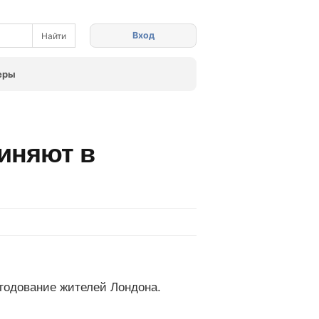
Вход
еры
виняют в
годование жителей Лондона.