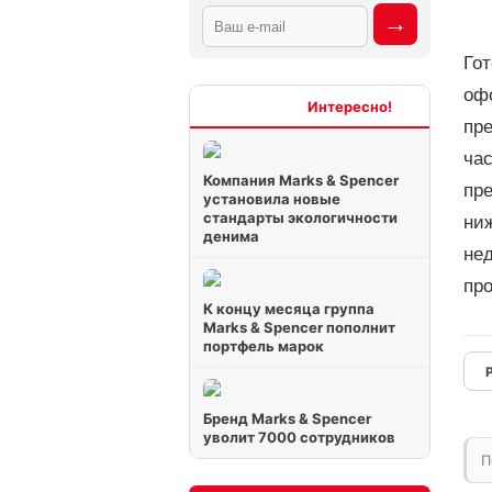
Гот
оф
Интересно
пре
ча
Компания Marks & Spencer
пр
установила новые
стандарты экологичности
ни
денима
не
пр
К концу месяца группа
Marks & Spencer пополнит
портфель марок
Бренд Marks & Spencer
уволит 7000 сотрудников
П