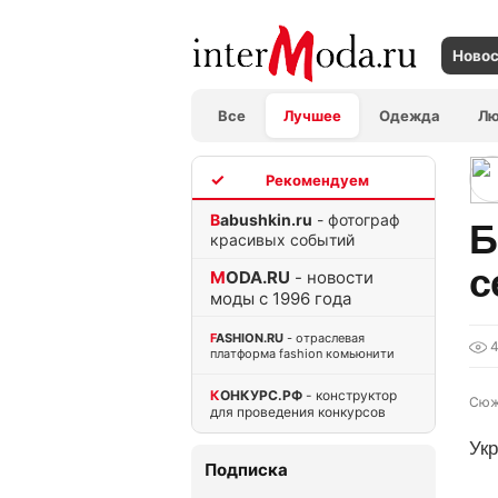
Ново
Все
Лучшее
Одежда
Л
TOP
Babushkin.ru
- фотограф
Б
красивых событий
с
MODA.RU
- новости
моды с 1996 года
FASHION.RU
- отраслевая
4
платформа fashion комьюнити
КОНКУРС.РФ
- конструктор
Сюж
для проведения конкурсов
Ук
Подписка