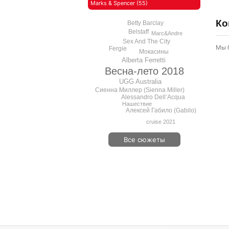
Marks & Spencer (55)
Ко
Betty Barclay
Belstaff
Marc&Andre
Sex And The City
Мы 
Fergie
Мокасины
Alberta Ferretti
Весна-лето 2018
UGG Australia
Сиенна Миллер (Sienna Miller)
Alessandro Dell’Acqua
Нашествие
Алексей Габило (Gabilo)
cruise 2021
Все сюжеты