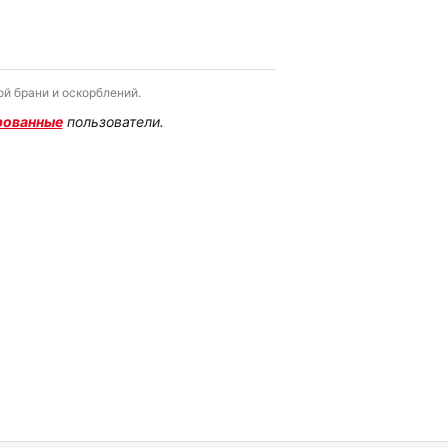
й брани и оскорблений.
рованные
пользователи.