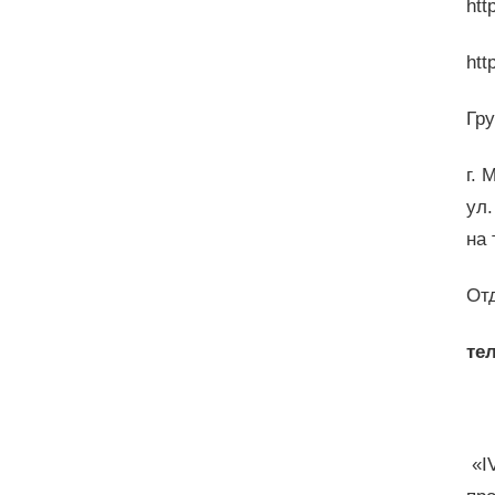
htt
htt
Гр
г. 
ул.
на
От
тел
«I