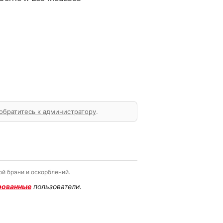
обратитесь к администратору
.
й брани и оскорблений.
рованные
пользователи.