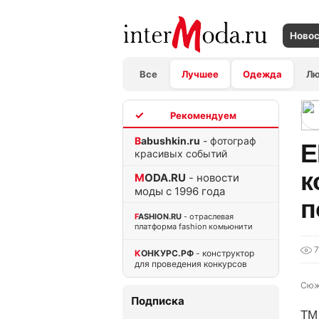
Ново
Все
Лучшее
Одежда
Л
TOP
Babushkin.ru
- фотограф
E
красивых событий
к
MODA.RU
- новости
моды с 1996 года
п
FASHION.RU
- отраслевая
платформа fashion комьюнити
7
КОНКУРС.РФ
- конструктор
для проведения конкурсов
Сюж
Подписка
ТМ