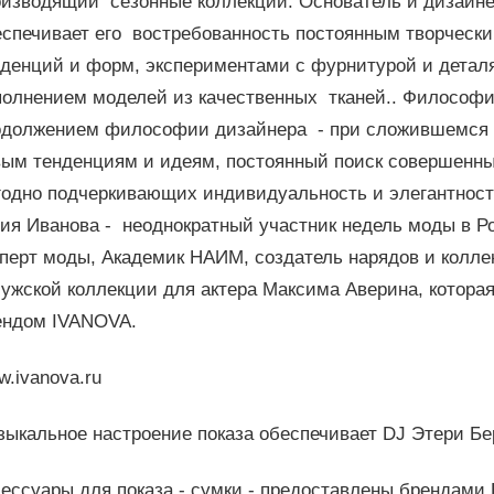
оизводящий сезонные коллекции. Основатель и дизайне
еспечивает его востребованность постоянным творчес
нденций и форм, экспериментами с фурнитурой и детал
полнением моделей из качественных тканей.. Философ
одолжением философии дизайнера - при сложившемся 
вым тенденциям и идеям, постоянный поиск совершенн
годно подчеркивающих индивидуальность и элегантност
ия Иванова - неоднократный участник недель моды в Р
перт моды, Академик НАИМ, создатель нарядов и коллек
мужской коллекции для актера Максима Аверина, котора
ендом IVANOVA.
.ivanova.ru
зыкальное настроение показа обеспечивает DJ Этери Бе
ессуары для показа - сумки - предоставлены брендами 