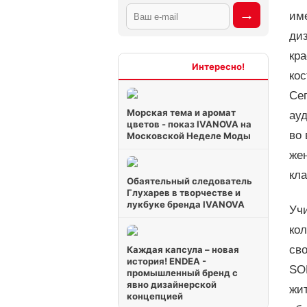
име
диз
кр
Интересно
ко
Се
Морская тема и аромат
ауд
цветов - показ IVANOVA на
во 
Московской Неделе Моды
же
кл
Обаятельный следователь
Глухарев в творчестве и
лукбуке бренда IVANOVA
Уч
ко
сво
Каждая капсула – новая
история! ENDEA -
SO
промышленный бренд с
явно дизайнерской
жи
концепцией