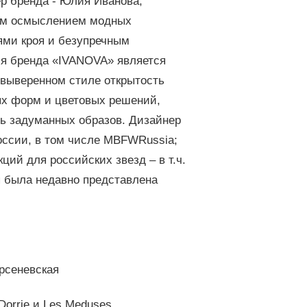
р бренда - Юлия Иванова,
ким осмыслением модных
ями кроя и безупречным
ия бренда «IVANOVA» является
выверенном стиле открытость
ых форм и цветовых решений,
ь задуманных образов. Дизайнер
оссии, в том числе MBFWRussia;
ций для российских звезд – в т.ч.
я была недавно представлена
рсеневская
Dorrie и Les Meduses