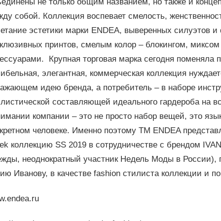
ъединены не только общим названием, но также и конц
ду собой. Коллекция воспевает смелость, женственнос
четание эстетики марки ENDEA, выверенных силуэтов 
склюзивных принтов, смелым колор – блокингом, миксо
ессуарами. Крупная торговая марка сегодня поменяла 
ибельная, элегантная, коммерческая коллекция нуждае
ражающем идею бренда, а потребитель – в наборе инст
илистической составляющей идеального гардероба на вс
имании компании – это не просто набор вещей, это язы
нкретном человеке. Именно поэтому ТМ ENDEA представ
ek коллекцию SS 2019 в сотрудничестве с брендом IVA
ежды, неоднократный участник Недель Моды в России), 
ю Иванову, в качестве fashion стилиста коллекции и по
w.endea.ru