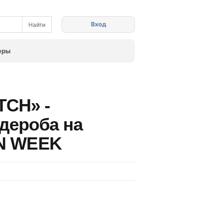
Вход
еры
TCH» -
дероба на
N WEEK