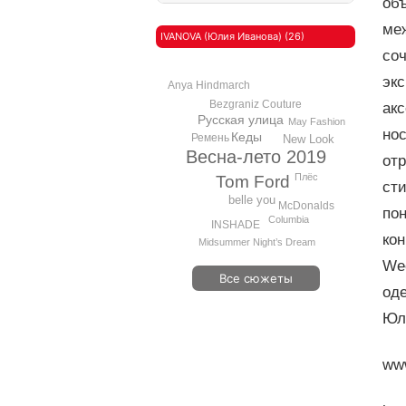
об
меж
IVANOVA (Юлия Иванова) (26)
со
эк
Anya Hindmarch
Bezgraniz Couture
акс
Русская улица
May Fashion
нос
Кеды
Ремень
New Look
Весна-лето 2019
от
Плёс
Tom Ford
ст
belle you
McDonalds
пон
Columbia
INSHADE
ко
Midsummer Night’s Dream
We
Все сюжеты
од
Юли
ww