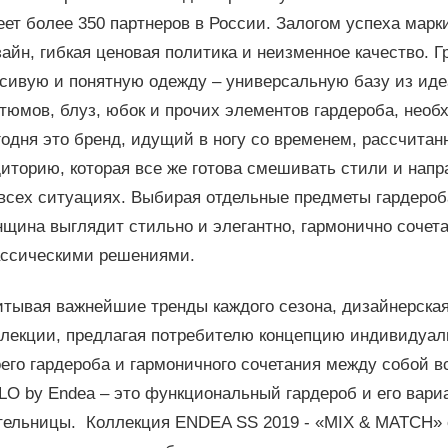
ет более 350 партнеров в России. Залогом успеха марк
айн, гибкая ценовая политика и неизменное качество. 
асивую и понятную одежду – универсальную базу из ид
стюмов, блуз, юбок и прочих элементов гардероба, нео
годня это бренд, идущий в ногу со временем, рассчита
иторию, которая все же готова смешивать стили и напр
всех ситуациях. Выбирая отдельные предметы гардероба
нщина выглядит стильно и элегантно, гармонично сочет
ассическими решениями.
итывая важнейшие тренды каждого сезона, дизайнерска
ллекции, предлагая потребителю концепцию индивидуал
его гардероба и гармоничного сочетания между собой 
LO by Endea – это функциональный гардероб и его вари
тельницы. Коллекция ENDEA SS 2019 - «MIX & MATCH» с