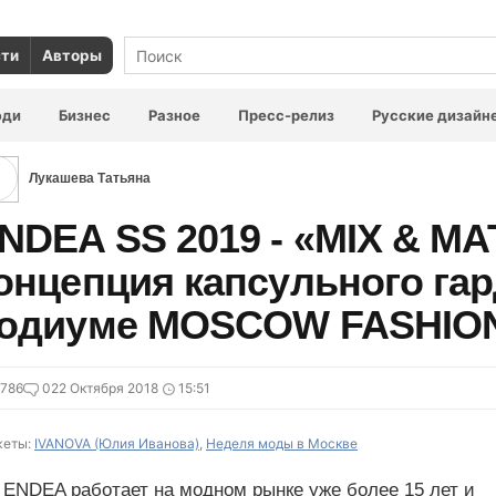
сти
Авторы
юди
Бизнес
Разное
Пресс-релиз
Русские дизайн
Лукашева Татьяна
NDEA SS 2019 - «MIX & MA
онцепция капсульного гар
одиуме MOSCOW FASHIO
786
0
22 Октября 2018
15:51
еты:
IVANOVA (Юлия Иванова)
,
Неделя моды в Москве
 ENDEA работает на модном рынке уже более 15 лет и