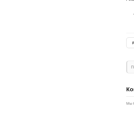
П
Ко
Мы 