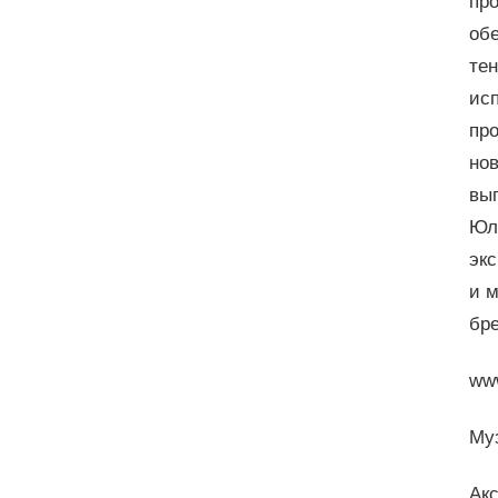
пр
об
те
ис
пр
но
вы
Юл
экс
и 
бр
www
Му
Акс