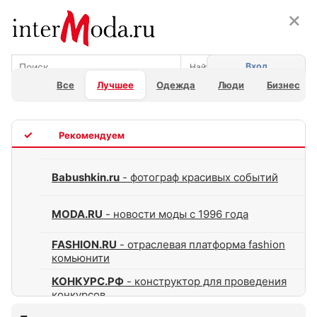
×
×
Вход
Все
Лучшее
Одежда
Люди
Бизнес
TOP
Babushkin.ru
- фотограф красивых событий
MODA.RU
- новости моды с 1996 года
FASHION.RU
- отраслевая платформа fashion
комьюнити
КОНКУРС.РФ
- конструктор для проведения
конкурсов