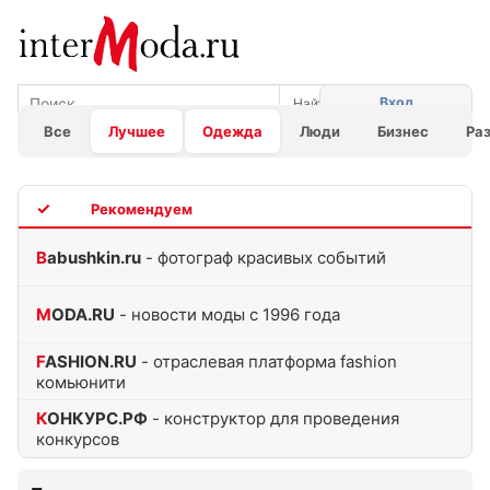
Вход
Все
Лучшее
Одежда
Люди
Бизнес
Ра
TOP
Babushkin.ru
- фотограф красивых событий
MODA.RU
- новости моды с 1996 года
FASHION.RU
- отраслевая платформа fashion
комьюнити
КОНКУРС.РФ
- конструктор для проведения
конкурсов