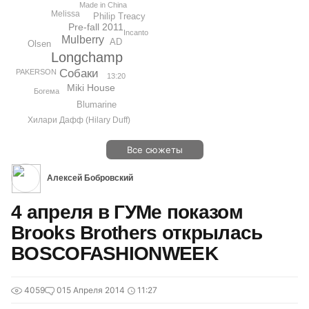
Made in China
Melissa
Philip Treacy
Pre-fall 2011
Incanto
Mulberry
AD
Olsen
Longchamp
Собаки
PAKERSON
13:20
Miki House
Богема
Blumarine
Хилари Дафф (Hilary Duff)
Все сюжеты
Алексей Бобровский
4 апреля в ГУМе показом
Brooks Brothers открылась
BOSCOFASHIONWEEK
4059
0
15 Апреля 2014
11:27