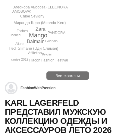
Элеонора Амосова (ELEONORA
AMOSOVA)
Chloe Sevigny
Миранда Керр (Miranda Kerr)
Zara
Forbes
PANDORA
Mango
Meucci
Balmain
Guerlain
Allure
Hedi Slimane (Эди Слиман)
Affliction
Куклы
cruise 2012
Flacon Fashion Festival
Все сюжеты
FashionWithPassion
KARL LAGERFELD
ПРЕДСТАВИЛ МУЖСКУЮ
КОЛЛЕКЦИЮ ОДЕЖДЫ И
АКСЕССАУРОВ ЛЕТО 2026