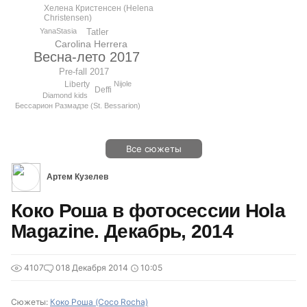
Хелена Кристенсен (Helena
Christensen)
YanaStasia
Tatler
Carolina Herrera
Весна-лето 2017
Pre-fall 2017
Liberty
Nijole
Deffi
Diamond kids
Бессарион Размадзе (St. Bessarion)
Все сюжеты
Артем Кузелев
Коко Роша в фотосессии Hola
Magazine. Декабрь, 2014
4107
0
18 Декабря 2014
10:05
Сюжеты:
Коко Роша (Coco Rocha)