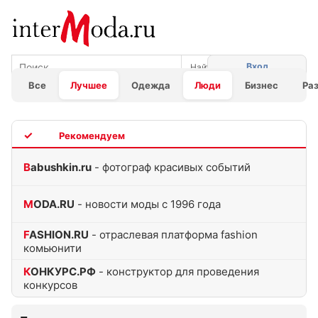
Вход
Все
Лучшее
Одежда
Люди
Бизнес
Ра
TOP
Babushkin.ru
- фотограф красивых событий
MODA.RU
- новости моды с 1996 года
FASHION.RU
- отраслевая платформа fashion
комьюнити
КОНКУРС.РФ
- конструктор для проведения
конкурсов