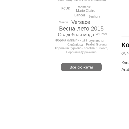
Roomchik
FCUK
Marie Claire
Lancel
Sephora
Versace
Макси
Весна-лето 2015
W Hotel
Свадебная мода
Форма олимпийцев
Аукционы
Ко
Prabal Gurung
Скейтборд
Каролина Куркова (Karolina Kurkova)
Воронин&Дорожкина
1
Кан
Все сюжеты
Arab