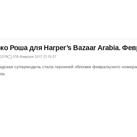
ко Роша для Harper’s Bazaar Arabia. Фев
0379
0
18 Февраля 2017
15:27
адская супермодель стала героиней обложки февральского номера 
ia.