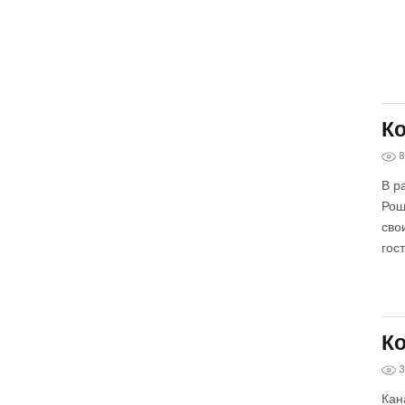
Ко
8
В р
Рош
сво
гост
Ко
3
Кан