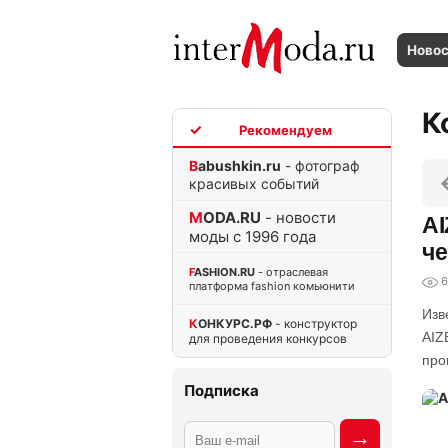
Ново
К
TOP
Babushkin.ru
- фотограф
красивых событий
MODA.RU
- новости
AI
моды с 1996 года
че
FASHION.RU
- отраслевая
6
платформа fashion комьюнити
Изв
КОНКУРС.РФ
- конструктор
AIZ
для проведения конкурсов
про
Подписка