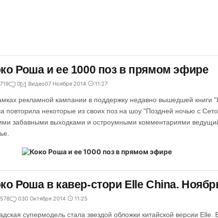
ко Роша и ее 1000 поз в прямом эфире
719
0
Видео
07 Ноября 2014
11:27
амках рекламной кампании в поддержку недавно вышедшей книги "
а повторила некоторые из своих поз на шоу "Поздней ночью с Сет
ими забавными выходками и остроумными комментариями ведущий
ье.
ко Роша в кавер-стори Elle China. Ноябр
578
0
30 Октября 2014
11:25
адская супермодель стала звездой обложки китайской версии Elle.