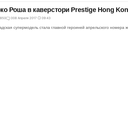
ко Роша в каверстори Prestige Hong Kon
850
0
08 Апреля 2017
09:43
адская супермодель стала главной героиней апрельского номера ж