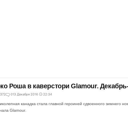
ко Роша в каверстори Glamour. Декабрь-
372
0
13 Декабря 2016
22:34
иколепная канадка стала главной героиней сдвоенного зимнего но
нала Glamour.