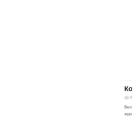
Ко
3
Вел
жур