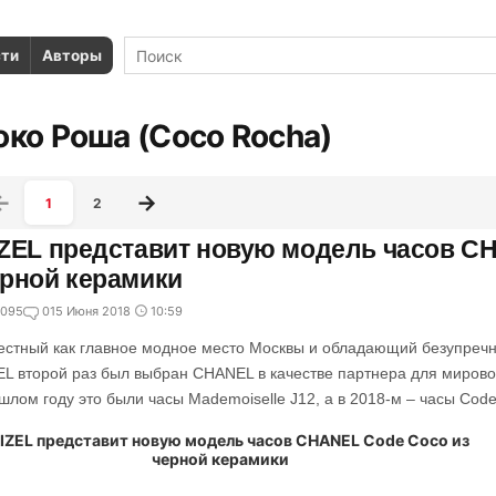
сти
Авторы
око Роша (Coco Rocha)
1
2
ZEL представит новую модель часов С
рной керамики
095
0
15 Июня 2018
10:59
естный как главное модное место Москвы и обладающий безупречн
EL второй раз был выбран CHANEL в качестве партнера для мирово
шлом году это были часы Mademoiselle J12, а в 2018-м – часы Cod