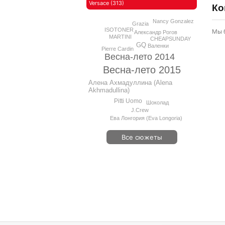
Versace (313)
Ко
Nancy Gonzalez
Grazia
ISOTONER
Мы 
Александр Рогов
MARTINI
CHEAPSUNDAY
GQ
Валенки
Pierre Cardin
Весна-лето 2014
Весна-лето 2015
Алена Ахмадуллина (Alena
Akhmadullina)
Pitti Uomo
Шоколад
J.Crew
Ева Лонгория (Eva Longoria)
Все сюжеты