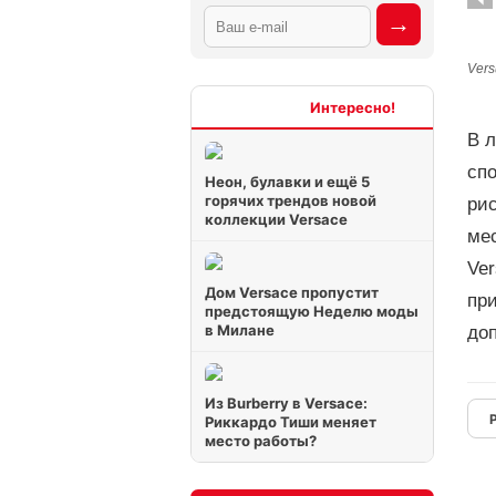
Vers
Интересно
В 
сп
Неон, булавки и ещё 5
горячих трендов новой
ри
коллекции Versace
мес
Ver
Дом Versace пропустит
пр
предстоящую Неделю моды
в Милане
до
Из Burberry в Versace:
Риккардо Тиши меняет
место работы?