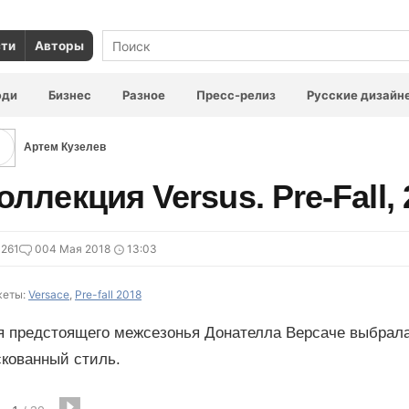
сти
Авторы
юди
Бизнес
Разное
Пресс-релиз
Русские дизайн
Артем Кузелев
оллекция Versus. Pre-Fall,
261
0
04 Мая 2018
13:03
еты:
Versace
,
Pre-fall 2018
я предстоящего межсезонья Донателла Версаче выбрала
скованный стиль.