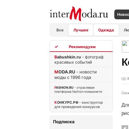
Ново
Все
Лучшее
Одежда
Л
TOP
Babushkin.ru
- фотограф
К
красивых событий
MODA.RU
- новости
моды с 1996 года
4
FASHION.RU
- отраслевая
платформа fashion комьюнити
Сюж
КОНКУРС.РФ
- конструктор
Дл
для проведения конкурсов
ри
Подписка