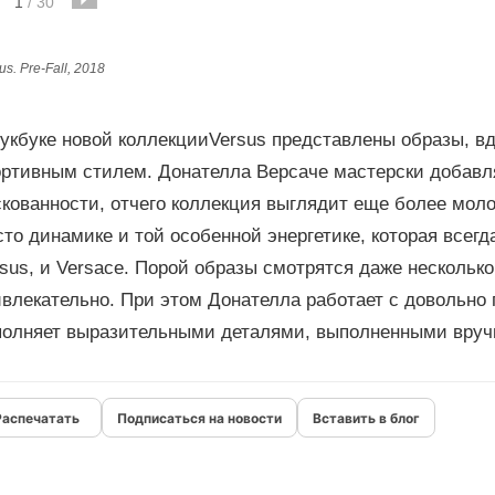
1
/
30
us. Pre-Fall, 2018
лукбуке новой коллекцииVersus представлены образы, в
ортивным стилем. Донателла Версаче мастерски добавл
скованности, отчего коллекция выглядит еще более мол
то динамике и той особенной энергетике, которая всег
sus, и Versace. Порой образы смотрятся даже несколько
ивлекательно. При этом Донателла работает с довольно
полняет выразительными деталями, выполненными вруч
Подписаться на новости
Вставить в блог