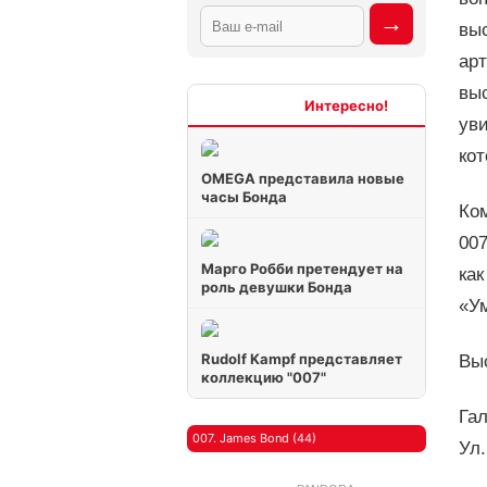
вы
арт
выс
Интересно
ув
кот
OMEGA представила новые
часы Бонда
Ком
007
Марго Робби претендует на
как
роль девушки Бонда
«Ум
Rudolf Kampf представляет
Выс
коллекцию "007"
Гал
007. James Bond (44)
Ул.