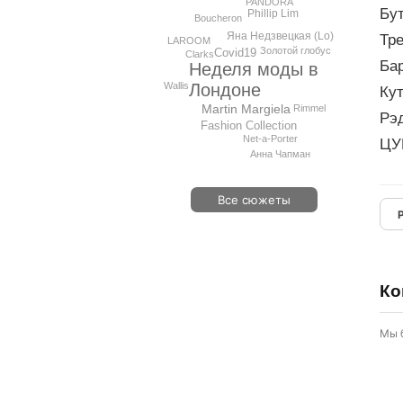
PANDORA
Бут
Phillip Lim
Boucheron
Яна Недзвецкая (Lo)
Тре
LAROOM
Золотой глобус
Covid19
Clarks
Бар
Неделя моды в
Wallis
Лондоне
Кут
Martin Margiela
Rimmel
Рэд
Fashion Collection
Net-a-Porter
ЦУМ
Анна Чапман
Все сюжеты
Ко
Мы 