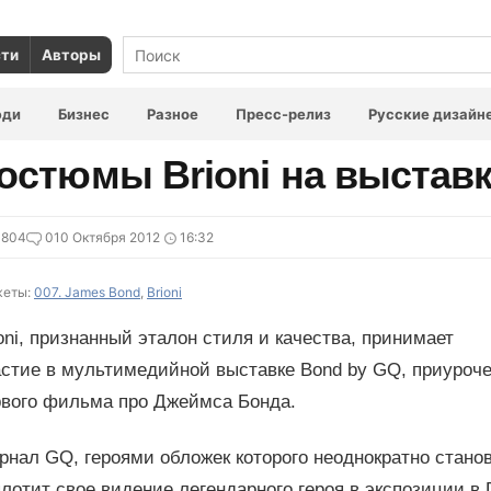
сти
Авторы
юди
Бизнес
Разное
Пресс-релиз
Русские дизайн
остюмы Brioni на выстав
3804
0
10 Октября 2012
16:32
еты:
007. James Bond
,
Brioni
oni, признанный эталон стиля и качества, принимает
стие в мультимедийной выставке Bond by GQ, приуроче
рвого фильма про Джеймса Бонда.
нал GQ, героями обложек которого неоднократно станов
лотит свое видение легендарного героя в экспозиции в 