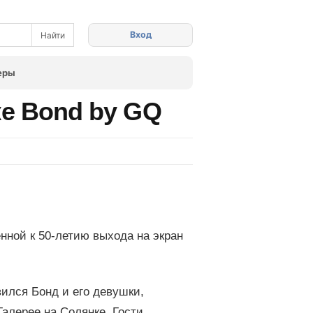
Вход
еры
ке Bond by GQ
нной к 50-летию выхода на экран
ился Бонд и его девушки,
Галерее на Солянке. Гости