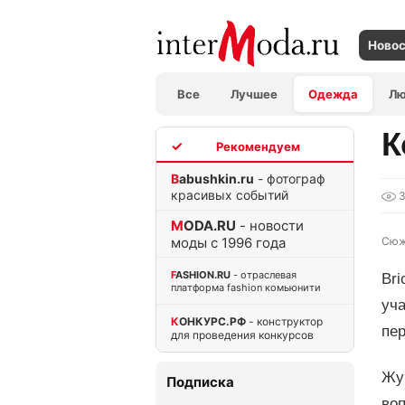
Ново
Все
Лучшее
Одежда
Л
К
TOP
Babushkin.ru
- фотограф
красивых событий
MODA.RU
- новости
моды с 1996 года
Сюж
FASHION.RU
- отраслевая
Bri
платформа fashion комьюнити
уча
КОНКУРС.РФ
- конструктор
пе
для проведения конкурсов
Жур
Подписка
воп