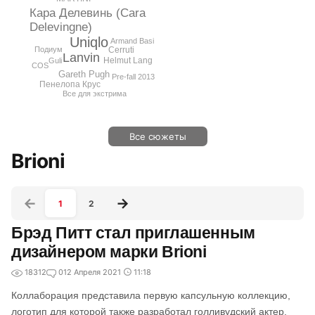
Кара Делевинь (Cara
Delevingne)
Uniqlo
Armand Basi
Cerruti
Подиум
Lanvin
Helmut Lang
Guli
COS
Gareth Pugh
Pre-fall 2013
Пенелопа Крус
Все для экстрима
Все сюжеты
Brioni
1
2
Брэд Питт стал приглашенным
дизайнером марки Brioni
18312
0
12 Апреля 2021
11:18
Коллаборация представила первую капсульную коллекцию,
логотип для которой также разработал голливудский актер.