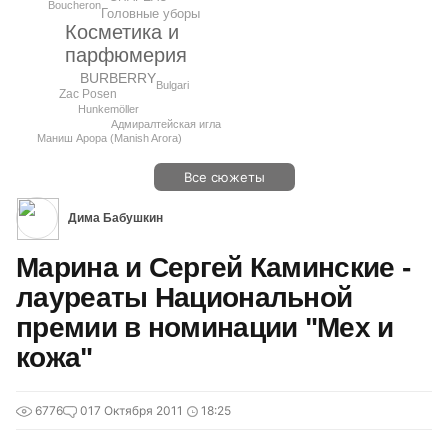
Boucheron
Головные уборы
Косметика и
парфюмерия
BURBERRY
Bulgari
Zac Posen
Hunkemöller
Адмиралтейская игла
Маниш Арора (Manish Arora)
Все сюжеты
Дима Бабушкин
Марина и Сергей Каминские -
лауреаты Национальной
премии в номинации "Мех и
кожа"
6776
0
17 Октября 2011
18:25