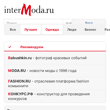
Вход
Все
Лучшее
Одежда
Люди
Бизнес
Ра
TOP
Babushkin.ru
- фотограф красивых событий
MODA.RU
- новости моды с 1996 года
FASHION.RU
- отраслевая платформа fashion
комьюнити
КОНКУРС.РФ
- конструктор для проведения
конкурсов