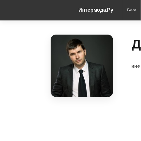
Интермода.Ру
Блог
Д
ИНФ