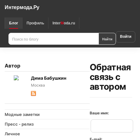
Интермода.Ру
Блог
Профиль
Inter
M
oda.ru
Войти
Найти
Обратная
Автор
связь с
Дима Бабушкин
автором
Москва
Ваше имя:
Модные заметки
Пресс - релиз
Личное
E-mail: