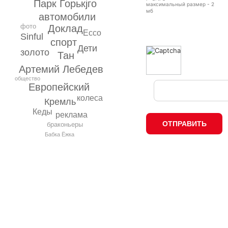
Парк Горькjго
максимальный размер - 2
мб
автомобили
фото
Доклад
Ecco
Sinful
спорт
Дети
золото
Тан
Артемий Лебедев
общество
Европейский
колеса
Кремль
Кеды
реклама
браконьеры
Бабка Ёжка