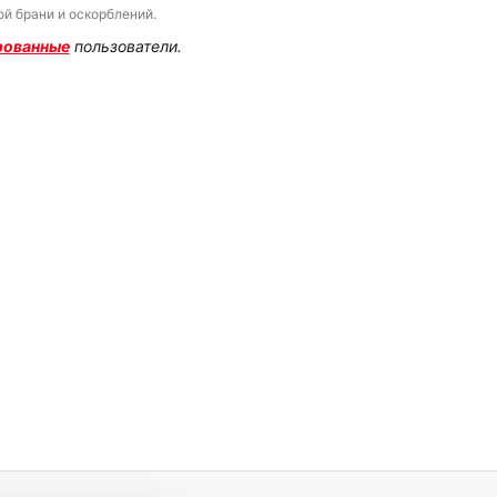
й брани и оскорблений.
рованные
пользователи.