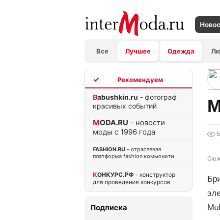
Ново
Все
Лучшее
Одежда
Л
TOP
Babushkin.ru
- фотограф
M
красивых событий
MODA.RU
- новости
моды с 1996 года
FASHION.RU
- отраслевая
платформа fashion комьюнити
Сюж
КОНКУРС.РФ
- конструктор
Бр
для проведения конкурсов
эле
Подписка
Mul