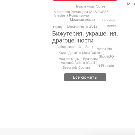
Мы 
Неделя моды Эстет
Анастасия Романцова (A LA RUSSE
Anastasia Romantsova)
Модный образ
Lancome
Весна-лето 2017
befree
Lejaby
Бижутерия, украшения,
драгоценности
Zara
Лаборатория 13
Арина Арт
Юлия Далакян (Julia Dalakian)
Shop&GO
Неделя моды в Бразилии
Алексей Габило (Gabilo)
N.Picariello
Bezgraniz Couture
Все сюжеты