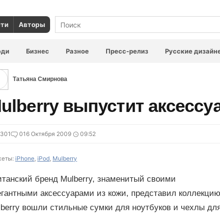
сти
Авторы
юди
Бизнес
Разное
Пресс-релиз
Русские дизайн
Татьяна Смирнова
ulberry выпустит аксессу
5301
0
16 Октября 2009
09:52
еты:
iPhone
,
iPod
,
Mulberry
итанский бренд Mulberry, знаменитый своими
гантными аксессуарами из кожи, представил коллекцию
berry вошли стильные сумки для ноутбуков и чехлы дл