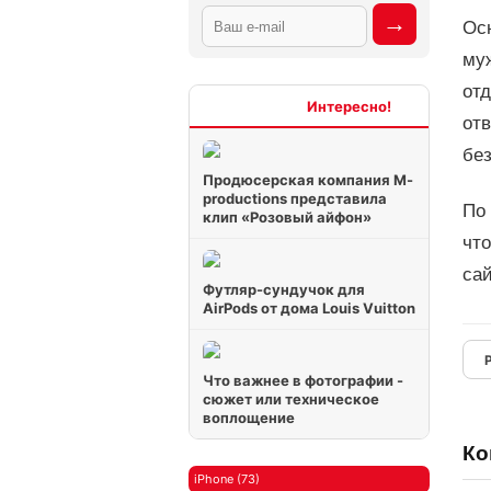
Осн
му
от
Интересно
от
без
Продюсерская компания M-
productions представила
По 
клип «Розовый айфон»
что
сай
Футляр-сундучок для
AirPods от дома Louis Vuitton
Что важнее в фотографии -
сюжет или техническое
воплощение
Ко
iPhone (73)