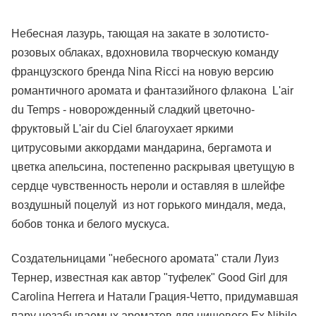
Небесная лазурь, тающая на закате в золотисто-
розовых облаках, вдохновила творческую команду
французского бренда Nina Ricci на новую версию
романтичного аромата и фантазийного флакона L'air
du Temps - новорожденный сладкий цветочно-
фруктовый L'air du Ciel благоухает яркими
цитрусовыми аккордами мандарина, бергамота и
цветка апельсина, постепенно раскрывая цветущую в
сердце чувственность нероли и оставляя в шлейфе
воздушный поцелуй из нот горького миндаля, меда,
бобов тонка и белого мускуса.
Создательницами "небесного аромата" стали Луиз
Тернер, известная как автор "туфелек" Good Girl для
Carolina Herrera и Натали Грация-Четто, придумавшая
пару незабываемых ароматов для нишевого Ex Nihilo.