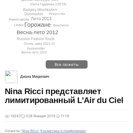
Изета Гаджиева (IZETA)
Badgley Mischka
Килт
Искусство
Divomarket
Лето 2013
Комиссарова
Горожане
Lindex
Boucheron
Весна-лето 2012
Russian Fashion Roots
Осень-зима 2021-22
Hunkemöller
Весна-лето 2022
Все сюжеты
Диана Мицкевич
Nina Ricci представляет
лимитированный L'Air du Ciel
19247
0
28 Января 2019
11:19
Сюжеты:
Nina Ricci
,
Косметика и парфюмерия