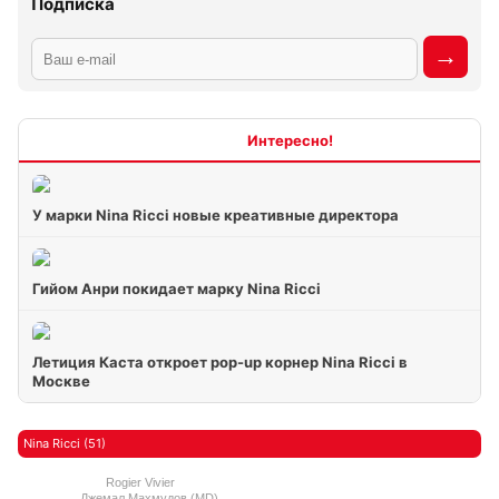
Подписка
Интересно
У марки Nina Ricci новые креативные директора
Гийом Анри покидает марку Nina Ricci
Летиция Каста откроет pop-up корнер Nina Ricci в
Москве
Nina Ricci (51)
Rogier Vivier
Джемал Махмудов (MD)