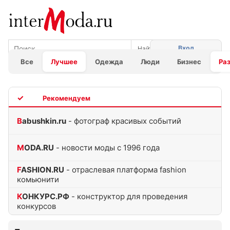
Вход
Все
Лучшее
Одежда
Люди
Бизнес
Ра
TOP
Babushkin.ru
- фотограф красивых событий
MODA.RU
- новости моды с 1996 года
FASHION.RU
- отраслевая платформа fashion
комьюнити
КОНКУРС.РФ
- конструктор для проведения
конкурсов