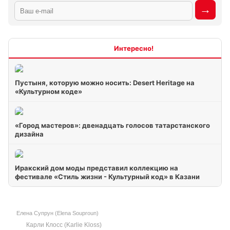
Интересно
Пустыня, которую можно носить: Desert Heritage на
«Культурном коде»
«Город мастеров»: двенадцать голосов татарстанского
дизайна
Иракский дом моды представил коллекцию на
фестивале «Стиль жизни - Культурный код» в Казани
Елена Супрун (Elena Souproun)
Карли Клосс (Karlie Kloss)