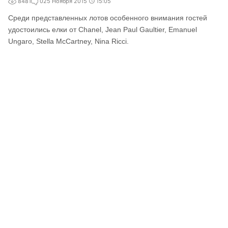
8481
0
25 Ноября 2015
15:05
Среди представленных лотов особенного внимания гостей
удостоились елки от Chanel, Jean Paul Gaultier, Emanuel
Ungaro, Stella McCartney, Nina Ricci.