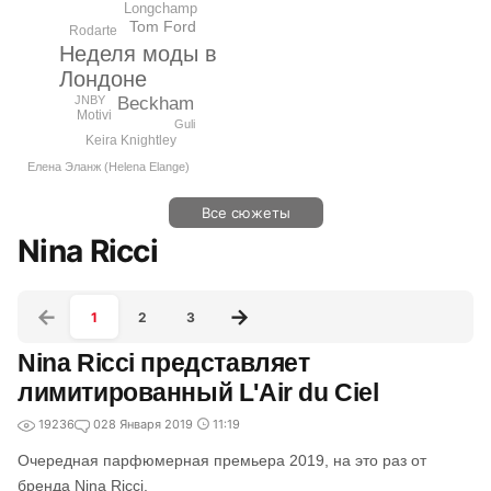
Longchamp
Tom Ford
Rodarte
Неделя моды в
Лондоне
JNBY
Beckham
Motivi
Guli
Keira Knightley
Елена Эланж (Helena Elange)
Все сюжеты
Nina Ricci
1
2
3
Nina Ricci представляет
лимитированный L'Air du Ciel
19236
0
28 Января 2019
11:19
Очередная парфюмерная премьера 2019, на это раз от
бренда Nina Ricci.