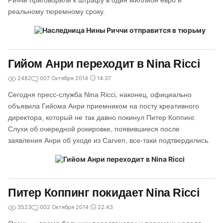
Риччи приговорили к штрафу в один миллион евро и
реальному тюремному сроку.
Гийом Анри переходит в Nina Ricci
2482
0
07 Октября 2014
14:37
Сегодня пресс-служба Nina Ricci, наконец, официально
объявила Гийома Анри приемником на посту креативного
директора, который не так давно покинул Питер Коппинг.
Слухи об очередной рокировке, появившиеся после
заявления Анри об уходе из Carven, все-таки подтвердились.
Питер Коппинг покидает Nina Ricci
3523
0
02 Октября 2014
22:43