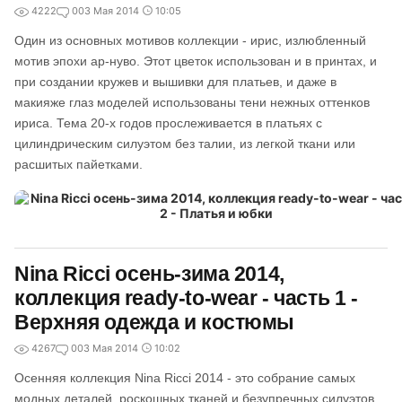
4222
0
03 Мая 2014
10:05
Один из основных мотивов коллекции - ирис, излюбленный
мотив эпохи ар-нуво. Этот цветок использован и в принтах, и
при создании кружев и вышивки для платьев, и даже в
макияже глаз моделей использованы тени нежных оттенков
ириса. Тема 20-х годов прослеживается в платьях с
цилиндрическим силуэтом без талии, из легкой ткани или
расшитых пайетками.
Nina Ricci осень-зима 2014,
коллекция ready-to-wear - часть 1 -
Верхняя одежда и костюмы
4267
0
03 Мая 2014
10:02
Осенняя коллекция Nina Ricci 2014 - это собрание самых
модных деталей, роскошных тканей и безупречных силуэтов.