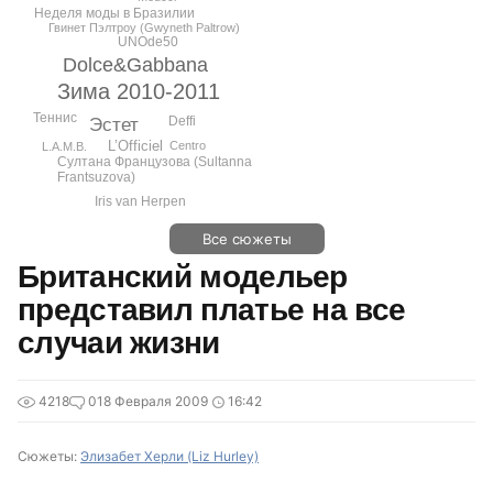
Неделя моды в Бразилии
Гвинет Пэлтроу (Gwyneth Paltrow)
UNOde50
Dolce&Gabbana
Зима 2010-2011
Теннис
Deffi
Эстет
L’Officiel
Centro
L.A.M.B.
Султана Французова (Sultanna
Frantsuzova)
Iris van Herpen
Все сюжеты
Британский модельер
представил платье на все
случаи жизни
4218
0
18 Февраля 2009
16:42
Сюжеты:
Элизабет Херли (Liz Hurley)