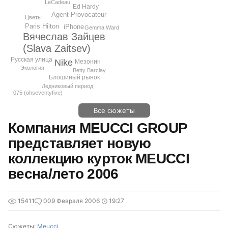
LeCadeau
Ed Hardy
Agent Provocateur
Цветы
Paris Hilton
iPhone
Gemma Ward
Вячеслав Зайцев
(Slava Zaitsev)
Русская улица
Nike
Мезонин
Экология
Betty Barclay
Блошиный рынок
Ледниковый период
075 (ohseventyfive)
Все сюжеты
Компания MEUCCI GROUP
представляет новую
коллекцию курток MEUCCI
весна/лето 2006
15411
0
09 Февраля 2006
19:27
Сюжеты:
Meucci