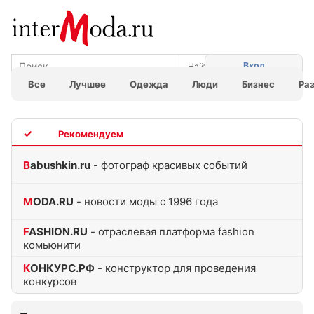
Вход
Все
Лучшее
Одежда
Люди
Бизнес
Ра
TOP
Babushkin.ru
- фотограф красивых событий
MODA.RU
- новости моды с 1996 года
FASHION.RU
- отраслевая платформа fashion
комьюнити
КОНКУРС.РФ
- конструктор для проведения
конкурсов