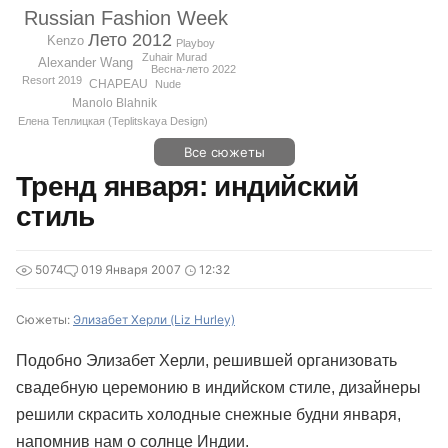
Russian Fashion Week
Лето 2012
Kenzo
Playboy
Zuhair Murad
Alexander Wang
Весна-лето 2022
Resort 2019
CHAPEAU
Nude
Manolo Blahnik
Елена Теплицкая (Teplitskaya Design)
Все сюжеты
Тренд января: индийский
стиль
5074
0
19 Января 2007
12:32
Сюжеты:
Элизабет Херли (Liz Hurley)
Подобно Элизабет Херли, решившей организовать
свадебную церемонию в индийском стиле, дизайнеры
решили скрасить холодные снежные будни января,
напомнив нам о солнце Индии.