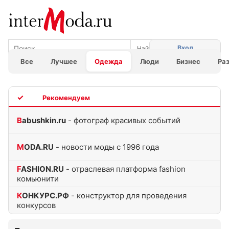
Вход
Все
Лучшее
Одежда
Люди
Бизнес
Ра
TOP
Babushkin.ru
- фотограф красивых событий
MODA.RU
- новости моды с 1996 года
FASHION.RU
- отраслевая платформа fashion
комьюнити
КОНКУРС.РФ
- конструктор для проведения
конкурсов