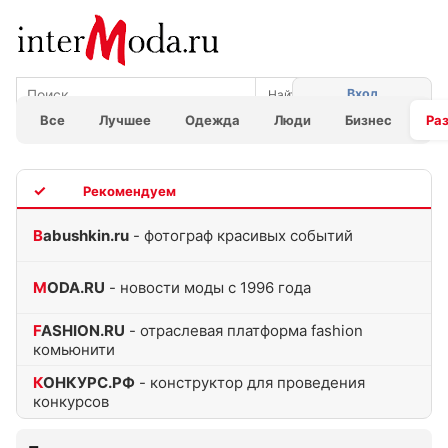
Вход
Все
Лучшее
Одежда
Люди
Бизнес
Ра
TOP
Babushkin.ru
- фотограф красивых событий
MODA.RU
- новости моды с 1996 года
FASHION.RU
- отраслевая платформа fashion
комьюнити
КОНКУРС.РФ
- конструктор для проведения
конкурсов