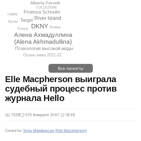
Alberta Ferretti
COLLEZIONI
Proenza Schouler
Lejaby
River Island
Target
Куклы
DKNY
Этника
Crocs
Алена Ахмадуллина
(Alena Akhmadullina)
Психология высокой моды
Осень-зима 2021-22
Все сюжеты
Elle Macpherson выиграла
судебный процесс против
журнала Hello
7528
0
15 Февраля 2007
18:36
Сюжеты:
Элль Макферсон (Elle Macpherson)