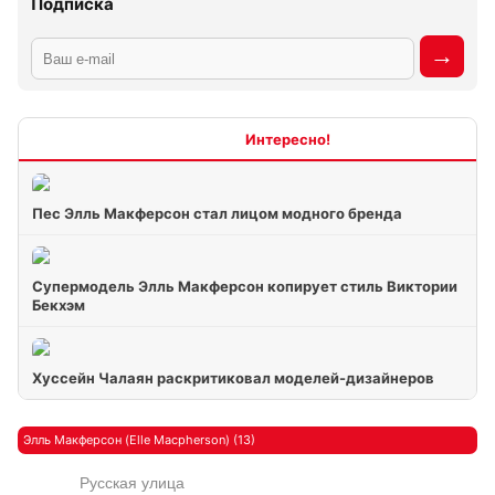
Подписка
Интересно
Пес Элль Макферсон стал лицом модного бренда
Супермодель Элль Макферсон копирует стиль Виктории
Бекхэм
Хуссейн Чалаян раскритиковал моделей-дизайнеров
Элль Макферсон (Elle Macpherson) (13)
Русская улица