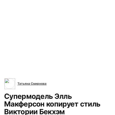
Beckham (262)
Все сюжеты
Татьяна Смирнова
Супермодель Элль
Макферсон копирует стиль
Виктории Бекхэм