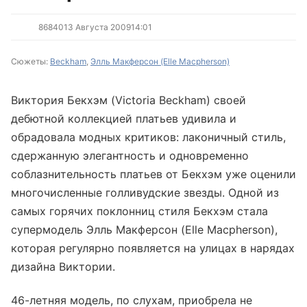
8684
0
13 Августа 2009
14:01
Сюжеты:
Beckham
,
Элль Макферсон (Elle Macpherson)
Виктория Бекхэм (Victoria Beckham) своей
дебютной коллекцией платьев удивила и
обрадовала модных критиков: лаконичный стиль,
сдержанную элегантность и одновременно
соблазнительность платьев от Бекхэм уже оценили
многочисленные голливудские звезды. Одной из
самых горячих поклонниц стиля Бекхэм стала
супермодель Элль Макферсон (Elle Macpherson),
которая регулярно появляется на улицах в нарядах
дизайна Виктории.
46-летняя модель, по слухам, приобрела не