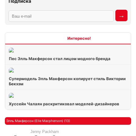
Подписка
Интересно
Пес Элль Макферсон стал лицом модного бренда
Супермодель Элль Макферсон копирует стиль Виктории
Бекхэм
Хуссейн Чалаян раскритиковал моделей-дизайнеров
Элль Макферсон (Elle Macpherson) (13)
Jenny Packham