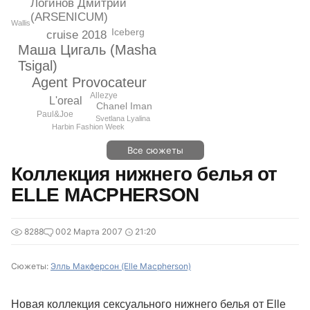
Логинов Дмитрий
(ARSENICUM)
Wallis
Iceberg
cruise 2018
Маша Цигаль (Masha
Tsigal)
Agent Provocateur
Allezye
L'oreal
Chanel Iman
Paul&Joe
Svetlana Lyalina
Harbin Fashion Week
Все сюжеты
Коллекция нижнего белья от
ELLE MACPHERSON
8288
0
02 Марта 2007
21:20
Сюжеты:
Элль Макферсон (Elle Macpherson)
Новая коллекция сексуального нижнего белья от Elle