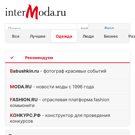
Вход
Все
Лучшее
Одежда
Люди
Бизнес
Ра
TOP
Babushkin.ru
- фотограф красивых событий
MODA.RU
- новости моды с 1996 года
FASHION.RU
- отраслевая платформа fashion
комьюнити
КОНКУРС.РФ
- конструктор для проведения
конкурсов