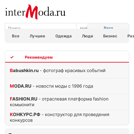
Вход
Все
Лучшее
Одежда
Люди
Бизнес
Ра
TOP
Babushkin.ru
- фотограф красивых событий
MODA.RU
- новости моды с 1996 года
FASHION.RU
- отраслевая платформа fashion
комьюнити
КОНКУРС.РФ
- конструктор для проведения
конкурсов