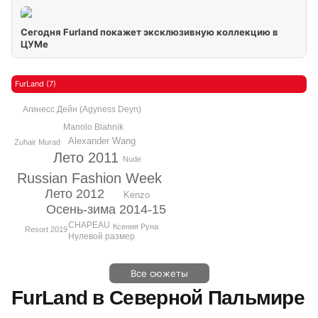
Сегодня Furland покажет эксклюзивную коллекцию в
ЦУМе
FurLand (7)
Агинесс Дейн (Agyness Deyn)
Manolo Blahnik
Alexander Wang
Zuhair Murad
Лето 2011
Nude
Russian Fashion Week
Лето 2012
Kenzo
Осень-зима 2014-15
CHAPEAU
Ксения Руна
Resort 2019
Нулевой размер
Все сюжеты
FurLand в Северной Пальмире